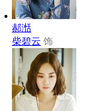
郝湉
柴碧云
饰