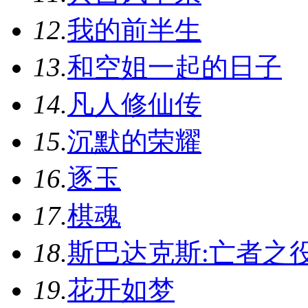
12.
我的前半生
13.
和空姐一起的日子
14.
凡人修仙传
15.
沉默的荣耀
16.
逐玉
17.
棋魂
18.
斯巴达克斯:亡者之
19.
花开如梦