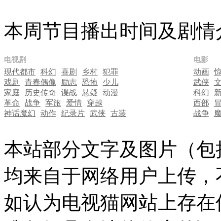
本周节目播出时间及剧情
电视剧
电影
现代都市
科幻
喜剧
乡村
犯罪
动画
戏剧
青春偶像
励志
恐怖
少儿
武侠
家庭
历史传奇
谍战
悬疑
动漫
科幻
革命
战争
军旅
爱情
穿越
西部
神话魔幻
动作
纪录片
武侠
古装
战争
本站部分文字及图片（包
均来自于网络用户上传，
如认为电视猫网站上存在