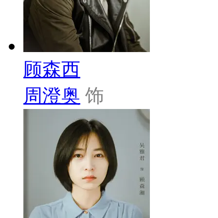
顾森西
周澄奥
饰