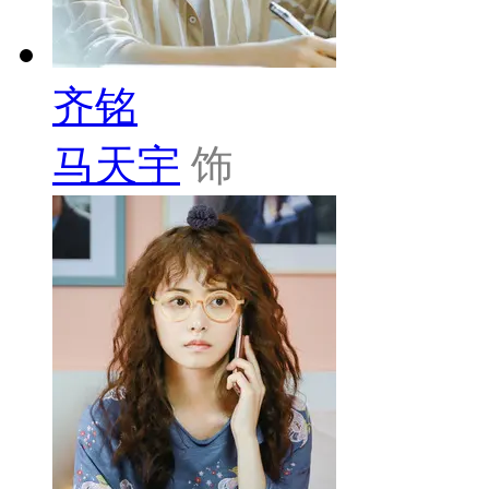
齐铭
马天宇
饰