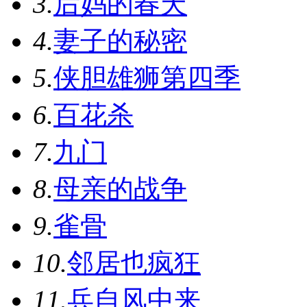
3.
后妈的春天
4.
妻子的秘密
5.
侠胆雄狮第四季
6.
百花杀
7.
九门
8.
母亲的战争
9.
雀骨
10.
邻居也疯狂
11.
兵自风中来