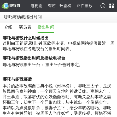
电视剧
综艺
热剧榜
正在播放
哪吒与杨戬播出时间
介绍
演员表
播出时间
哪吒与杨戬什么时候播出
该剧由王祖蓝,颖儿,钟嘉欣等主演。电视猫网站提供最近一周
哪吒与杨戬在各电视台的播出时间表。
哪吒与杨戬播出时间及播放电视台
哪吒与杨戬播出平台： 播出平台暂时未定。
哪吒与杨戬幕后
本片的故事改编自古典小说《封神榜》。哪吒三太子，是汉
族民间信奉的神仙，一个顶天立地的神话英雄。商朝末年，
商王暴虐，散落潜伏的众妖蠢蠢欲动。陈塘关总兵李靖之妻
怀胎三年，却生下一个异形肉球，从中跳出一个俊俏少年。
李靖以为妖魔欲斩杀，被妻子拦下，给少年取名哪吒。哪吒
生有有种种异能，被周围人当作妖怪，受尽歧视。烦恼不堪