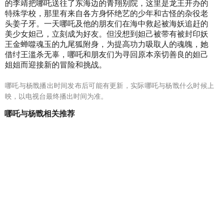
的李靖把哪吒送往了东海边的青翔别院，这里是龙王开办的
特殊学校，那里有来自各方身怀绝艺的少年和古怪的杂役老
头姜子牙。一天哪吒及他的朋友们在海中救起被海妖追赶的
美少女妲己，立刻成为好友。但没想到妲己被带有被封印妖
王金蝉噬魂玉的九尾狐附身，为提高功力吸取人的魂魄，她
借纣王滥杀无辜，哪吒和朋友们为寻回原本亲切善良的妲己
姐姐而迎接新的冒险和挑战。
哪吒与杨戬播出时间发布后可能有更新，实际哪吒与杨戬什么时候上
映，以电视台最终播出时间为准。
哪吒与杨戬相关推荐