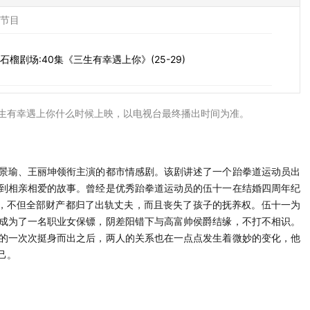
节目
石榴剧场:40集《三生有幸遇上你》(25-29)
生有幸遇上你什么时候上映，以电视台最终播出时间为准。
景瑜、王丽坤领衔主演的都市情感剧。该剧讲述了一个跆拳道运动员出
到相亲相爱的故事。曾经是优秀跆拳道运动员的伍十一在结婚四周年纪
”，不但全部财产都归了出轨丈夫，而且丧失了孩子的抚养权。伍十一为
成为了一名职业女保镖，阴差阳错下与高富帅侯爵结缘，不打不相识。
的一次次挺身而出之后，两人的关系也在一点点发生着微妙的变化，他
己。