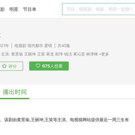
电影
明星
节目单
你
021年
|
电视剧
现代都市
爱情
|
共40集
主演:
黄景瑜
王丽坤
王策
蒋龙
程琤
钱洁
蒋沁芸
林津锋
»更多
675
人想看
评分
播出时间
播。该剧由黄景瑜,王丽坤,王策等主演。电视猫网站提供最近一周三生有