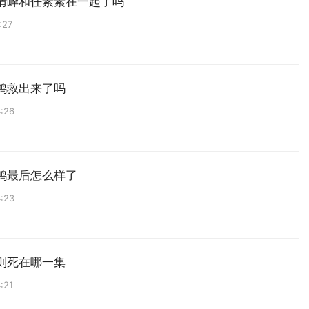
清峄和任素素在一起了吗
:27
鸿救出来了吗
:26
鸿最后怎么样了
:23
则死在哪一集
:21