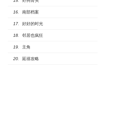
野狗骨头
15.
南部档案
16.
好好的时光
17.
邻居也疯狂
18.
主角
19.
延禧攻略
20.