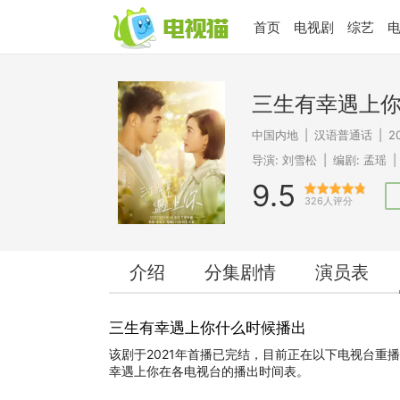
首页
电视剧
综艺
三生有幸遇上
中国内地
|
汉语普通话
|
2
导演:
刘雪松
|
编剧:
孟瑶
|
9.5
326人评分
介绍
分集剧情
演员表
三生有幸遇上你什么时候播出
该剧于2021年首播已完结，目前正在以下电视台重
幸遇上你在各电视台的播出时间表。