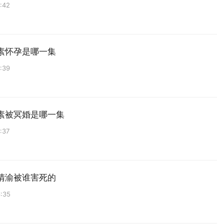
:42
素怀孕是哪一集
:39
素被冥婚是哪一集
:37
清渝被谁害死的
:35