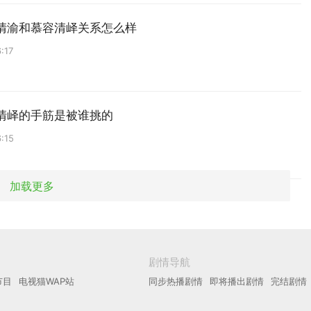
清渝和慕容清峄关系怎么样
:17
清峄的手筋是被谁挑的
:15
加载更多
剧情导航
节目
电视猫WAP站
同步热播剧情
即将播出剧情
完结剧情