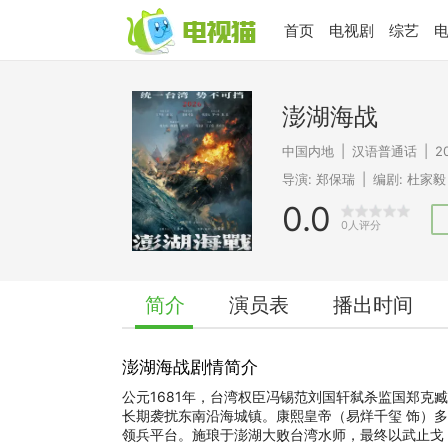
首页
电视剧
综艺
澎湖海战
中国内地
|
汉语普通话
|
2
导演:
郑保瑞
|
编剧:
杜家毅
0.0
0人评分
简介
演员表
播出时间
澎湖海战剧情简介
公元1681年，台湾权臣冯锡范刘国轩弑杀监国郑克
长期袭扰东南沿海城镇。康熙皇帝（易烊千玺 饰）多
领兵平台。施琅于澎湖大败台湾水师，最终以武止戈