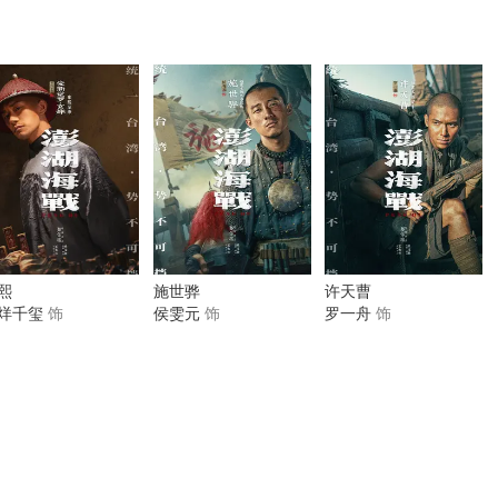
熙
施世骅
许天曹
烊千玺
饰
侯雯元
饰
罗一舟
饰