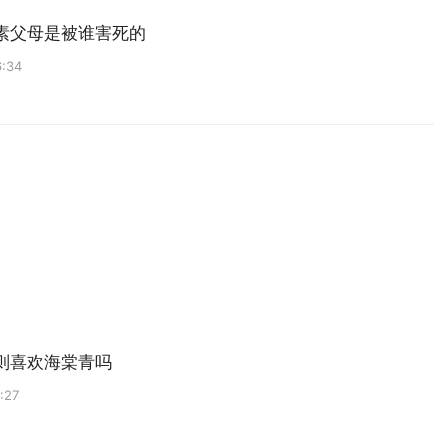
素父母是被谁害死的
6:34
则喜欢海棠青吗
:27