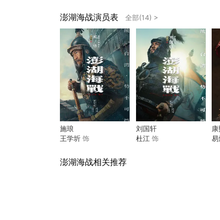
澎湖海战演员表
全部(14) >
施琅
刘国轩
康
王学圻
饰
杜江
饰
易
澎湖海战相关推荐