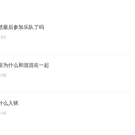
慧最后参加乐队了吗
:23
暄为什么和混混在一起
6:55
什么入狱
:14