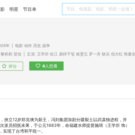
电影
明星
节目单
026年
|
电影
动作
历史
战争
黎莉莉
贺信
|
主演:
王学圻
杜江
易烊千玺
侯雯元
罗一舟
耿乐
倪大红
韩童
4
人想看
评分
臧，挟立12岁郑克塽为新王，冯刘集团加剧分疆裂土以武谋独进程，并
次派员招抚未果，于公元1683年，命福建水师提督施琅（王学圻 饰）
，实现了台湾和平统一。