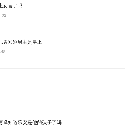
上女官了吗
8:02
几集知道男主是皇上
:48
清峄知道乐安是他的孩子了吗