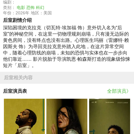
编剧：
类别：
电影
恐怖
科幻
年份：2026年
地区：美国
后室剧情介绍
深陷困境的克拉克（切瓦特·埃加福 饰）意外切入名为“后
室”的神秘空间，在这里一切物理规则崩塌，只有漫无边际的
黄色房间，没有终点也没有出路。心理医生玛丽（雷娜特·赖
因斯夫 饰）为寻回克拉克意外踏入此地，在这片异常空间
中，随着心理防线的崩塌，未知的恐惧与实体也在一步步向
他们靠近…… 影片脱胎于导演凯恩·帕森斯打造的现象级惊悚
短片「后室」。
后室相关内容
后室演员表
全部演员》