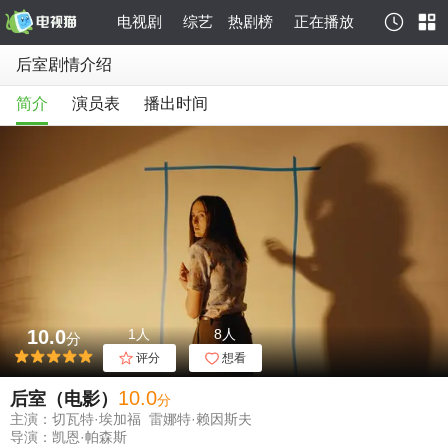
电视剧
综艺
热剧榜
正在播放
后室剧情介绍
简介
演员表
播出时间
10.0
1人
8人
分
评分
想看
10
.0
后室（电影）
分
主演：切瓦特·埃加福 雷娜特·赖因斯夫
导演：凯恩·帕森斯