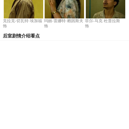
克拉克-切瓦特·埃加福
玛丽-雷娜特·赖因斯夫
菲尔-马克·杜普拉斯
饰
饰
饰
后室剧情介绍看点
《这一秒过火》李柏则黑化了吗
2634点击
2026-08-07 14:07
《天才，女友》金百慧最后参加乐
队了吗
2631点击
2026-08-06 17:23
《天才，女友》沈负暄为什么和混