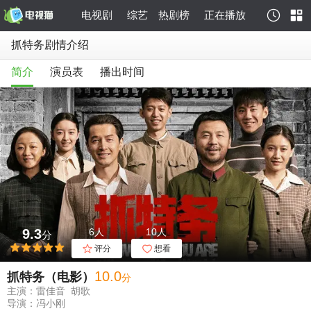
电视剧
综艺
热剧榜
正在播放
抓特务剧情介绍
简介
演员表
播出时间
9.3
6人
10人
分
评分
想看
10
.0
抓特务（电影）
分
主演：雷佳音 胡歌
导演：冯小刚