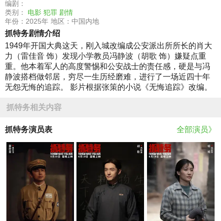
编剧：
类别：
电影
犯罪
剧情
年份：2025年
地区：中国内地
抓特务剧情介绍
1949年开国大典这天，刚入城改编成公安派出所所长的肖大
力（雷佳音 饰）发现小学教员冯静波（胡歌 饰）嫌疑点重
重。他本着军人的高度警惕和公安战士的责任感，硬是与冯
静波搭档做邻居，穷尽一生历经磨难，进行了一场近四十年
无怨无悔的追踪。 影片根据张策的小说《无悔追踪》改编。
抓特务相关内容
抓特务演员表
全部演员》