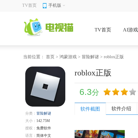
TV首页
手机版
TV首页
AI游
当前位置：
首页
>
鸿蒙游戏
>
冒险解谜
> roblox正版
roblox正版
6.3
分
软件介绍
软件截图
分类：
冒险解谜
大小：
142.75M
授权：
免费软件
语言：
简体中文