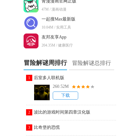
青漫漫画官网正版
47M / 漫画动漫
一起搜Max最新版
10.04M / 实用工具
友邦友享App
204.35M / 健康医疗
冒险解谜周排行
冒险解谜总排行
后室多人联机版
1
260.52M
下载
波比的游戏时间第四章汉化版
2
比奇堡的恐慌
3