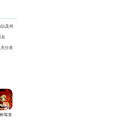
动以及持
以在
以充分发
树莓浆
文版