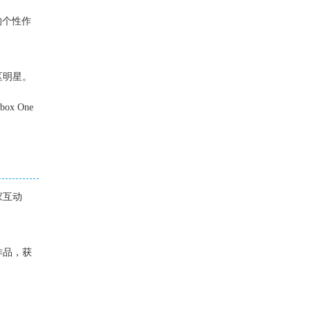
的个性作
区明星。
x One
家互动
作品，获