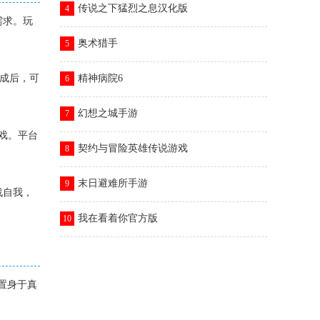
传说之下猛烈之息汉化版
4
需求。玩
奥术猎手
5
完成后，可
精神病院6
6
幻想之城手游
7
游戏。平台
契约与冒险英雄传说游戏
8
末日避难所手游
9
战自我，
我在看着你官方版
10
佛置身于真