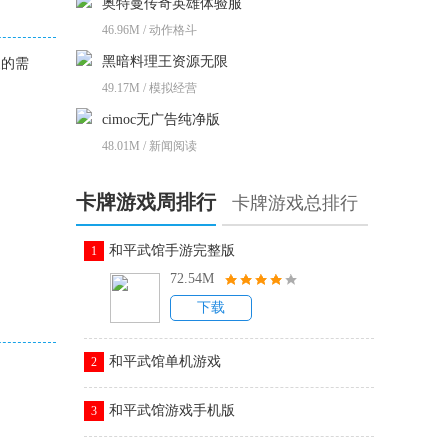
奥特曼传奇英雄体验服
46.96M / 动作格斗
黑暗料理王资源无限
家的需
49.17M / 模拟经营
cimoc无广告纯净版
48.01M / 新闻阅读
卡牌游戏周排行
卡牌游戏总排行
和平武馆手游完整版
1
72.54M
下载
和平武馆单机游戏
2
。
和平武馆游戏手机版
3