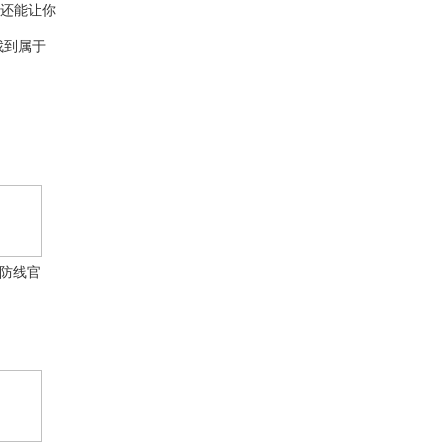
，还能让你
找到属于
防线官
方版