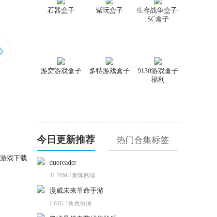
石器盒子
紫玩盒子
生存战争盒子-
SC盒子
游窝游戏盒子
多特游戏盒子
9130游戏盒子
福利
今日更新推荐
热门合集标签
、游戏下载
duoreader
41.76M / 新闻阅读
漫威未来革命手游
1.61G / 角色扮演