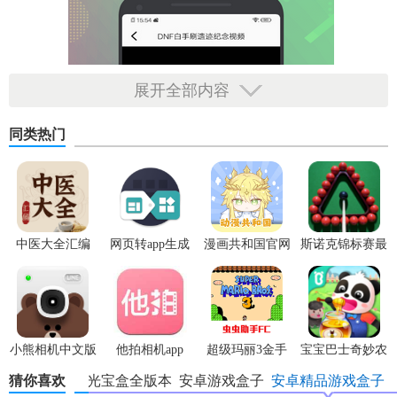
展开全部内容
同类热门
中医大全汇编
网页转app生成
漫画共和国官网
斯诺克锦标赛最
app
器
正版
新版
(fusionapp)v2.0.0
小熊相机中文版
他拍相机app
超级玛丽3金手
宝宝巴士奇妙农
指版
场最新版
猜你喜欢
飞扬时光宝盒全版本
安卓游戏盒子
安卓精品游戏盒子
【飞扬时光宝盒2026特色】