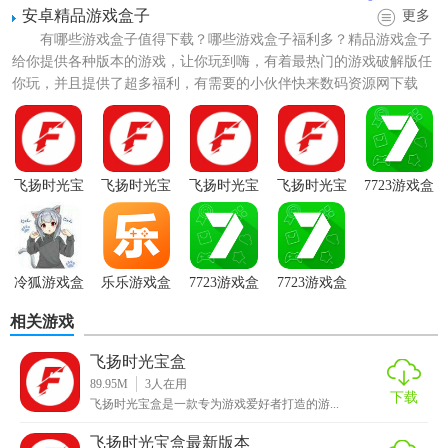
安卓精品游戏盒子
更多
1. 丰富的游戏资源：覆盖了时下最火爆的游戏资源，用户可
有哪些游戏盒子值得下载？哪些游戏盒子福利多？精品游戏盒子
以在平台上直接线上试玩各种喜欢的游戏，无需另行下载。
给你提供各种版本的游戏，让你玩到嗨，有着最热门的游戏破解版任
你玩，并且提供了超多福利，有需要的小伙伴快来数码资源网下载
2. 详细的游戏分类：app内的游戏资源划分非常具体，用户能
吧！
够轻松找到自己喜欢的游戏，并且还可以在线上直接进行筛
选，以便更快地找到心仪的游戏。
飞扬时光宝
飞扬时光宝
飞扬时光宝
飞扬时光宝
7723游戏盒
3. 实时的游戏礼包：app会及时分享各种游戏礼包，用户只需
盒
盒2026
盒官网
盒最新版安
平台
打开手机即可线上免费领取，为游戏体验增添更多乐趣。
卓
4. 全面的游戏攻略：用户可以在平台上查看热门游戏攻略，
冷狐游戏盒
乐乐游戏盒
7723游戏盒
7723游戏盒
以便更好地掌握游戏技巧，提升游戏体验。
子中绯色修
2.3.1
子版
安装正版
相关游戏
仙录cg
5. 社交互动平台：app不仅是一个游戏资源平台，还是一个社
交互动平台，用户可以在这里结识到更多游戏同好，与他们
飞扬时光宝盒
交流互动。
89.95M
3
人在用
下载
飞扬时光宝盒是一款专为游戏爱好者打造的游...
【飞扬时光宝盒2026内容】
飞扬时光宝盒最新版本