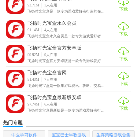
1. 独家BT版游戏：提供独家代理的BT版游戏下载平台，让玩
93.71M
5
人在用
下载
飞扬时光宝盒是一款专为游戏爱好者打造的在...
家享受优惠福利。
飞扬时光宝盒永久会员
2. 一手资讯：热门游戏资讯实时更新，让用户当下实时了解
91.14M
4
人在用
乐玩动态。
下载
飞扬时光宝盒永久会员是一款专为游戏爱好者...
3. 游戏攻略：包含酷炫的游戏高手攻略，帮助玩家解决游戏
飞扬时光宝盒官方安卓版
难题。
99.92M
9
人在用
下载
飞扬时光宝盒官方安卓版是一款专为游戏爱好...
4. 游戏评测：解读新游戏，分享精品，帮助用户了解游戏历
飞扬时光宝盒官网
程。
91.43M
7
人在用
下载
飞扬时光宝盒是一款集游戏资讯、攻略、交易...
5. 游戏礼包：实时更新礼包中心状态，让用户随时领取到最
新的游戏福利。
飞扬时光宝盒最新版安卓
97.74M
6
人在用
【飞扬时光宝盒2026用法】
下载
飞扬时光宝盒最新版是一款专为游戏爱好者打...
1. 下载与安装：从官方或安全的下载渠道获取飞扬时光宝盒
热门专题
2026的安装包，并按照提示进行安装。
中医学习软件
宝宝巴士早教游戏
生存策略游戏合集