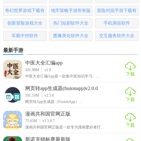
2. 浏览与筛选：打开app后，用户可以通过浏览或搜索功能找
奇幻世界游戏下载有
地牢策略手游所有版
冒险对战手游下载有
到自己感兴趣的游戏，并利用筛选功能快速定位。
哪些
本
哪些
创新冒险游戏大全
热门短剧软件大全
手机测亩软件
3. 试玩与下载：对于支持线上试玩的游戏，用户可以直接在
App内试玩；对于需要下载的游戏，用户可以点击下载按钮进
车载中控软件
图像美化软件大全
交互服务软件大全
行下载。
最新手游
4. 领取礼包：用户可以在app内查看并领取各种游戏礼包，提
升游戏体验。
中医大全汇编app
101.98M
v1.8
下载
5. 社交互动：用户可以在app内的社交平台上与其他游戏同好
中医大全汇编App是一款集中医知识学习、...
交流互动，分享游戏心得和攻略。
网页转app生成器(fusionapp)v2.0.0
101.53M
v2.5.0
【飞扬时光宝盒2026测评】
下载
网页转App生成器（FusionApp）...
飞扬时光宝盒2026以其丰富的游戏资源、详细的分类筛选、
漫画共和国官网正版
实时的游戏礼包、全面的游戏攻略以及社交互动平台等特色
75.65M
v1.1.0.7
下载
功能，赢得了广大游戏爱好者的喜爱。它不仅提供了便捷的
漫画共和国官网正版是一款专为漫画爱好者打...
游戏下载和试玩体验，还为玩家带来了丰富的游戏资讯和攻
斯诺克锦标赛最新版