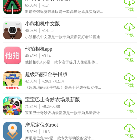
略资源。同时，社交互动平台也为玩家提供了一个与其他游
65.06M
v1.7
下载
戏同好交流互动的空间。总的来说，飞扬时光宝盒2026是一
斯诺克锦标赛最新版是一款高度还原真实斯诺...
款值得推荐的游戏辅助类应用程序。
小熊相机中文版
46.08M
v14.4.5
下载
小熊相机中文版是一款专为摄影爱好者和普通...
他拍相机app
40.48M
v3.14
下载
他拍相机App是一款专注于提升人像摄影体...
超级玛丽3金手指版
42.88M
v2021.7.02.14
下载
《超级玛丽3金手指版》是基于经典横版动作...
宝宝巴士奇妙农场最新版
71.84M
v9.29.00.00
下载
宝宝巴士奇妙农场最新版是一款专为儿童设计...
摩尼定位免root
15.60M
1.8.3
下载
摩尼定位免root是一款专为移动设备设计...