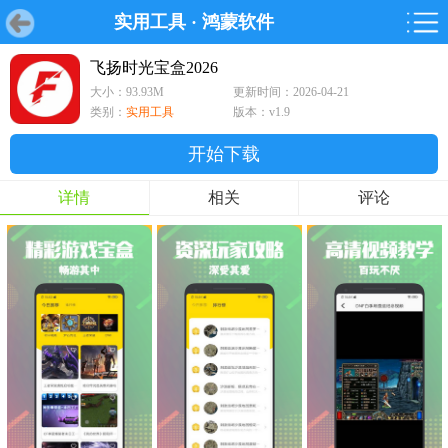
实用工具
·
鸿蒙软件
首页
首页
游戏
软件
游戏
鸿蒙
鸿蒙
软件
专题
鸿蒙游戏
鸿蒙软件
专题
飞扬时光宝盒2026
大小：93.93M
更新时间：2026-04-21
游戏
软件
类别：
实用工具
版本：v1.9
开始下载
详情
相关
评论