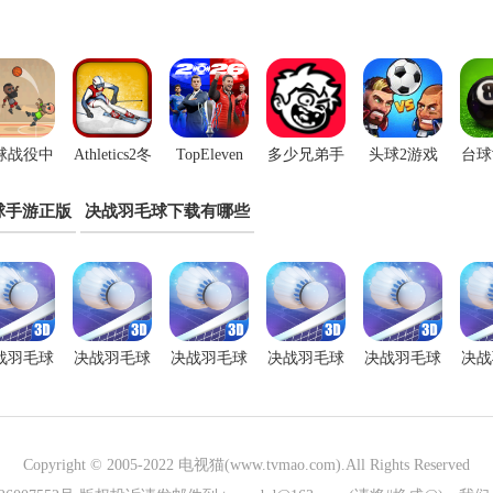
球战役中
Athletics2冬
TopEleven
多少兄弟手
头球2游戏
台球
文版
季运动完整
官方版
机版
手机官方版
球手游正版
决战羽毛球下载有哪些
版
(HeadBall2)
(Athletics2WinterSports)
战羽毛球
决战羽毛球
决战羽毛球
决战羽毛球
决战羽毛球
决战
游中文版
手游国际服
手游全皮肤
手游安装
游戏单机版
手游
版
Copyright © 2005-2022
电视猫(www.tvmao.com)
.All Rights Reserved