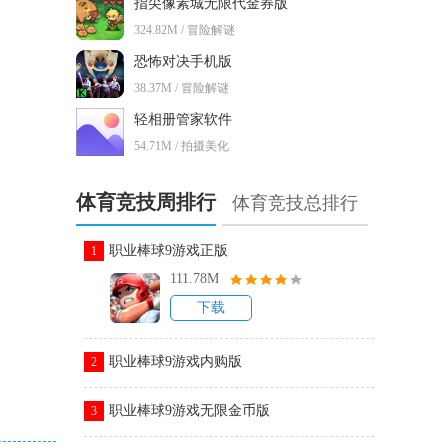
指尖像素城无限代金券版
324.82M / 冒险解谜
恐怖对决手机版
38.37M / 冒险解谜
轻相册管家软件
54.71M / 拍摄美化
体育竞技周排行
体育竞技总排行
职业棒球9游戏正版
1
111.78M
下载
职业棒球9游戏内购版
2
职业棒球9游戏无限金币版
3