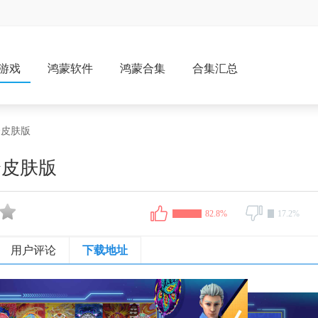
游戏
鸿蒙软件
鸿蒙合集
合集汇总
全皮肤版
全皮肤版
82.8%
17.2%
用户评论
下载地址