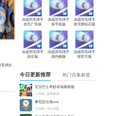
决战羽毛球手
决战羽毛球手
决战羽毛球手
游无广告版
游手机版
游无限钻石版
决战羽毛球手
决战羽毛球手
决战羽毛球手
游正版
游内购版
游官方版
羽毛球比
今日更新推荐
热门合集标签
宝宝巴士奇妙农场最新版
71.84M / 益智休闲
摩尼定位免root
15.60M / 出行导航