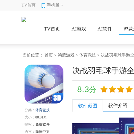
TV首页
手机版
TV首页
AI游戏
AI软件
鸿蒙
当前位置：
首页
>
鸿蒙游戏
>
体育竞技
> 决战羽毛球手游
决战羽毛球手游
8.3
分
软件介绍
软件截图
分类：
体育竞技
大小：
80.81M
授权：
免费软件
语言：
简体中文