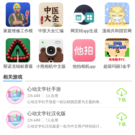
背景故事和性格设定，玩家可以通过对话和互动深入了解他
们。
2. 自由发展：玩家可以自由决定自己的行动和选择，不同的
家庭维修工作模
中医大全汇编
网页转app生成
漫画共和国官网
选择会影响故事的发展和结局。
拟器
app
器
正版
3. 经营元素：玩家需要管理文学社的各个方面，包括招募新
(fusionapp)v2.0.0
成员、组织活动、提升社团影响力等。
4. 精美画面：采用精美的手绘风格画面，角色和场景设计细
斯诺克锦标赛最
小熊相机中文版
他拍相机app
超级玛丽3金手
腻，给人以视觉享受。
新版
指版
相关游戏
【心动文学社游戏内容】
心动文学社手游
226.44M
3
人在用
1. 角色互动：与文学社成员进行各种互动，包括对话、赠送
下载
心动文学社手游是一款以校园恋爱为主题的角...
礼物、共同参与活动等。
心动文学社汉化版
2. 社团活动：组织并参加各种社团活动，如文学创作比赛、
226.44M
7
人在用
下载
心动文学社汉化版是一款为中文用户特别设计...
校园文化节等。