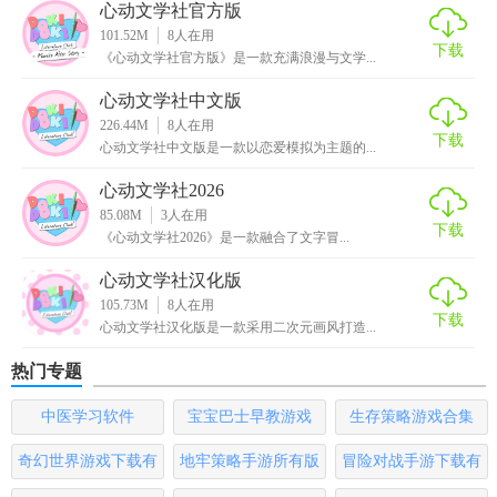
心动文学社官方版
3. 属性提升：通过参与活动和完成任务，提升角色的各项属
101.52M
8
人在用
性，如文学素养、社交能力等。
下载
《心动文学社官方版》是一款充满浪漫与文学...
4. 剧情分支：游戏中有多个剧情分支和结局，玩家的选择将
心动文学社中文版
影响故事的发展方向。
226.44M
8
人在用
下载
心动文学社中文版是一款以恋爱模拟为主题的...
【心动文学社游戏用法】
心动文学社2026
1. 下载与安装：在手机应用商店搜索“心动文学社”并下载安
85.08M
3
人在用
下载
《心动文学社2026》是一款融合了文字冒...
装。
心动文学社汉化版
2. 创建角色：进入游戏后，选择或创建自己的角色，并设定
105.73M
8
人在用
角色名称和外貌。
下载
心动文学社汉化版是一款采用二次元画风打造...
3. 探索校园：在校园内自由探索，与不同角色互动，触发剧
热门专题
情。
中医学习软件
宝宝巴士早教游戏
生存策略游戏合集
4. 参与活动：根据游戏提示参与各种活动和任务，提升社团
奇幻世界游戏下载有
地牢策略手游所有版
冒险对战手游下载有
影响力。
哪些
本
哪些