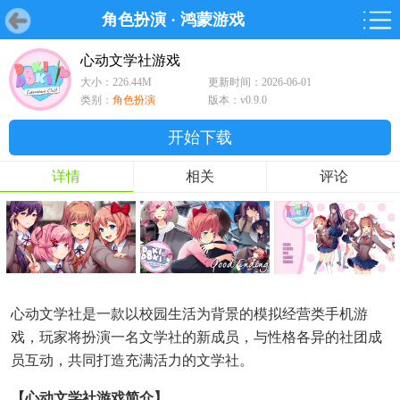
角色扮演
·
鸿蒙游戏
首页
首页
游戏
软件
游戏
鸿蒙
鸿蒙
软件
专题
鸿蒙游戏
鸿蒙软件
专题
心动文学社游戏
大小：226.44M
更新时间：2026-06-01
游戏
软件
类别：
角色扮演
版本：v0.9.0
开始下载
详情
相关
评论
心动文学社是一款以校园生活为背景的模拟经营类手机游
戏，玩家将扮演一名文学社的新成员，与性格各异的社团成
员互动，共同打造充满活力的文学社。
【心动文学社游戏简介】