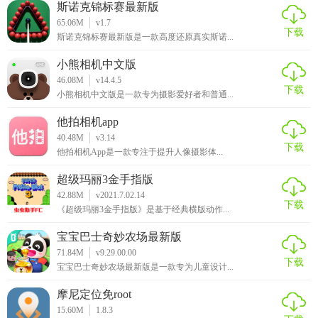
斯诺克锦标赛最新版
65.06M
v1.7
下载
斯诺克锦标赛最新版是一款高度还原真实斯诺...
小熊相机中文版
46.08M
v14.4.5
下载
小熊相机中文版是一款专为摄影爱好者和普通...
他拍相机app
40.48M
v3.14
下载
他拍相机App是一款专注于提升人像摄影体...
超级玛丽3金手指版
42.88M
v2021.7.02.14
下载
《超级玛丽3金手指版》是基于经典横版动作...
宝宝巴士奇妙农场最新版
71.84M
v9.29.00.00
下载
宝宝巴士奇妙农场最新版是一款专为儿童设计...
摩尼定位免root
15.60M
1.8.3