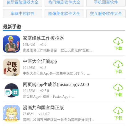
创新冒险游戏大全
热门短剧软件大全
手机测亩软件
5. 选择剧情：在游戏过程中，根据玩家的选择触发不同的剧
情和结局。
车载中控软件
图像美化软件大全
交互服务软件大全
【心动文学社游戏推荐】
最新手游
心动文学社是一款适合喜欢校园题材和模拟经营类游戏的玩
家庭维修工作模拟器
家。如果你喜欢探索多样化的故事情节、与角色建立深厚的
148.40M
v1.6
下载
情感联系，并享受经营管理的乐趣，那么心动文学社绝对是
家庭维修工作模拟器是一款让玩家化身“全能...
一个不容错过的选择。
中医大全汇编app
101.98M
v1.8
下载
中医大全汇编App是一款集中医知识学习、...
网页转app生成器(fusionapp)v2.0.0
101.53M
v2.5.0
下载
网页转App生成器（FusionApp）...
漫画共和国官网正版
75.65M
v1.1.0.7
下载
漫画共和国官网正版是一款专为漫画爱好者打...