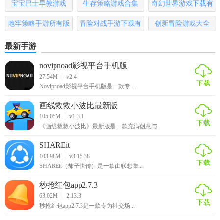
宝宝巴士早教游戏
生存策略游戏合集
奇幻世界游戏下载有
哪些
4. 互动交流：在作品页面留言评论，参与社区讨论，或访问
地牢策略手游所有版
冒险对战手游下载有
创新冒险游戏大全
他人主页进行互动。
本
哪些
最新手游
5. 参加讲座：关注“在线讲座”板块，提前预约参与或观看回
放。
novipnoad影视平台手机版
27.54M
v2.4
下载
【心动文学社最新版本测评】
Novipnoad影视平台手机版是一款专...
画线救救小波比最新版
心动文学社最新版本凭借其丰富的功能、友好的界面设计以
105.05M
v1.3.1
及强大的社区互动性，成功吸引了大量文学爱好者的关注。
下载
《画线救救小波比》最新版是一款充满创意与...
无论是对于想要提升自己写作水平的用户，还是渴望在忙碌
SHAREit
生活中寻找一片文学净土的朋友，都是一个不可多得的好选
103.98M
v3.15.38
择。其持续更新的内容和积极健康的社区氛围，让每一位用
下载
SHAREit（茄子快传）是一款由联想集...
户都能在这里找到属于自己的文学世界。
秒抢红包app2.7.3
63.02M
2.13.3
下载
秒抢红包app2.7.3是一款专为社交场...