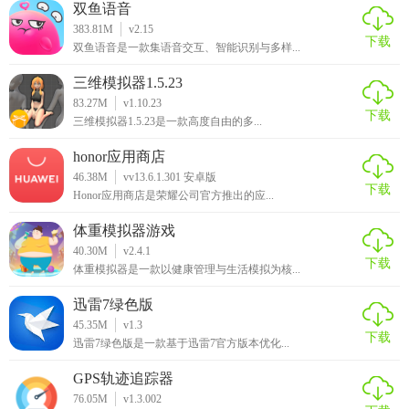
双鱼语音
383.81M
v2.15
下载
双鱼语音是一款集语音交互、智能识别与多样...
三维模拟器1.5.23
83.27M
v1.10.23
下载
三维模拟器1.5.23是一款高度自由的多...
honor应用商店
46.38M
vv13.6.1.301 安卓版
下载
Honor应用商店是荣耀公司官方推出的应...
体重模拟器游戏
40.30M
v2.4.1
下载
体重模拟器是一款以健康管理与生活模拟为核...
迅雷7绿色版
45.35M
v1.3
下载
迅雷7绿色版是一款基于迅雷7官方版本优化...
GPS轨迹追踪器
76.05M
v1.3.002