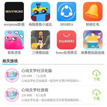
【心动文学社最新版本特色】
1. 创作无界：支持多种文本格式导入与导出，无论是手机笔
记还是电脑文档，轻松转换，让创作更加自由。
novipnoad影视
画线救救小波比
SHAREit
秒抢红包
平台手机版
最新版
app2.7.3
2. 智能推荐：根据用户的阅读偏好和互动记录，智能推送相
似风格的文学作品及作者，发现更多感兴趣的文学宝藏。
3. 社区互动：新增评论区功能，用户可以对他人作品进行点
双鱼语音
三维模拟器
honor应用商店
体重模拟器游戏
评、讨论，甚至发起话题讨论，增强社区互动性。
1.5.23
相关游戏
4. 在线讲座：定期邀请知名作家、文学评论家进行线上分
享，探讨文学热点，提升用户的文学素养。
心动文学社汉化版
226.44M
7
人在用
下载
5. 隐私保护：加强用户数据保护机制，确保个人信息安全，
心动文学社汉化版是一款为中文用户特别设计...
让用户在享受文学世界的同时，无后顾之忧。
心动文学社游戏
226.44M
9
人在用
【心动文学社最新版本内容】
下载
心动文学社是一款以校园生活为背景的模拟经...
1. 丰富资源库：涵盖国内外经典文学作品、现代诗歌、短篇