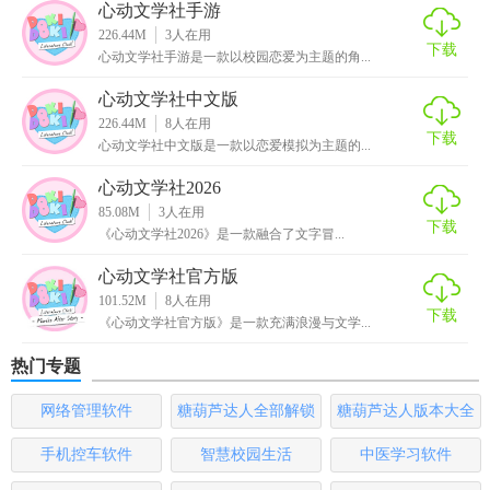
心动文学社手游
小说等，满足不同年龄层、不同口味用户的阅读需求。
226.44M
3
人在用
下载
心动文学社手游是一款以校园恋爱为主题的角...
2. 创作工具：提供简洁易用的文本编辑器，支持夜间模式、
心动文学社中文版
字体大小调整等个性化设置，让创作更加舒适。
226.44M
8
人在用
下载
3. 活动专区：定期举办文学创作比赛、主题征文等活动，鼓
心动文学社中文版是一款以恋爱模拟为主题的...
励用户积极参与，展现才华。
心动文学社2026
85.08M
3
人在用
4. 个人中心：用户可创建个人主页，展示个人简介、作品
下载
《心动文学社2026》是一款融合了文字冒...
集，与粉丝互动。
心动文学社官方版
【心动文学社最新版本用法】
101.52M
8
人在用
下载
《心动文学社官方版》是一款充满浪漫与文学...
1. 注册登录：通过手机号或第三方社交账号快速注册登录。
热门专题
2. 浏览内容：在首页浏览推荐作品，或使用搜索功能查找特
网络管理软件
糖葫芦达人全部解锁
糖葫芦达人版本大全
定内容。
版
手机控车软件
智慧校园生活
中医学习软件
3. 创作投稿：点击“创作”按钮进入编辑器，完成作品后选择投
稿至相应栏目。