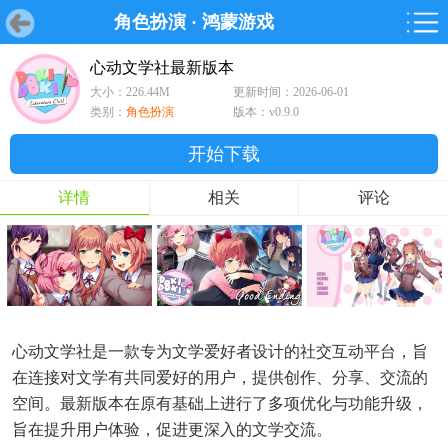
角色扮演
·
鸿蒙游戏
首页
首页
游戏
软件
游戏
鸿蒙
鸿蒙
软件
专题
鸿蒙游戏
鸿蒙软件
专题
心动文学社最新版本
大小：226.44M
更新时间：2026-06-01
游戏
软件
类别：
角色扮演
版本：v0.9.0
开始下载
详情
相关
评论
心动文学社是一款专为文学爱好者设计的社交互动平台，旨
在连接对文学有共同爱好的用户，提供创作、分享、交流的
空间。最新版本在原有基础上进行了多项优化与功能升级，
旨在提升用户体验，促进更深入的文学交流。