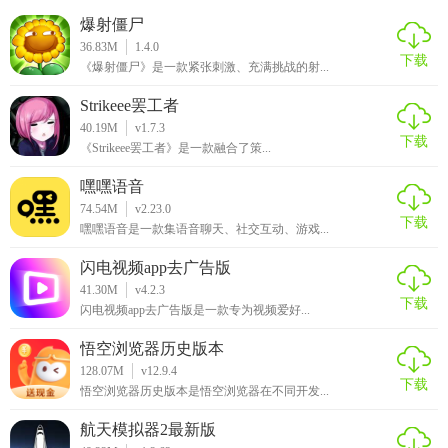
爆射僵尸
《风暴行动》官方正版游戏以其高度还原的战场环境、丰富
36.83M
1.4.0
多样的战术策略以及紧张刺激的战斗体验，赢得了广大玩家
下载
《爆射僵尸》是一款紧张刺激、充满挑战的射...
的喜爱和好评。游戏内的兵种和武器装备种类繁多，为玩家
Strikeee罢工者
提供了广阔的选择空间；复杂的战场环境和深度的策略系
40.19M
v1.7.3
统，则让玩家在享受战斗乐趣的同时，也能锻炼自己的思维
下载
《Strikeee罢工者》是一款融合了策...
能力和决策能力。此外，游戏还设有丰富的社交互动功能，
嘿嘿语音
让玩家在战斗中不再孤单，可以与其他玩家共同交流和学
74.54M
v2.23.0
习。总体来说，《风暴行动》是一款值得一试的军事策略类
下载
嘿嘿语音是一款集语音聊天、社交互动、游戏...
手机游戏。
闪电视频app去广告版
41.30M
v4.2.3
下载
闪电视频app去广告版是一款专为视频爱好...
悟空浏览器历史版本
128.07M
v12.9.4
下载
悟空浏览器历史版本是悟空浏览器在不同开发...
航天模拟器2最新版