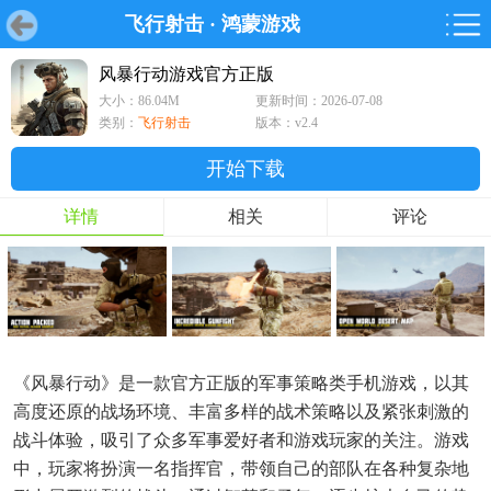
飞行射击
·
鸿蒙游戏
首页
首页
游戏
软件
游戏
鸿蒙
鸿蒙
软件
专题
鸿蒙游戏
鸿蒙软件
专题
风暴行动游戏官方正版
大小：86.04M
更新时间：2026-07-08
游戏
软件
类别：
飞行射击
版本：v2.4
开始下载
详情
相关
评论
《风暴行动》是一款官方正版的军事策略类手机游戏，以其
高度还原的战场环境、丰富多样的战术策略以及紧张刺激的
战斗体验，吸引了众多军事爱好者和游戏玩家的关注。游戏
中，玩家将扮演一名指挥官，带领自己的部队在各种复杂地