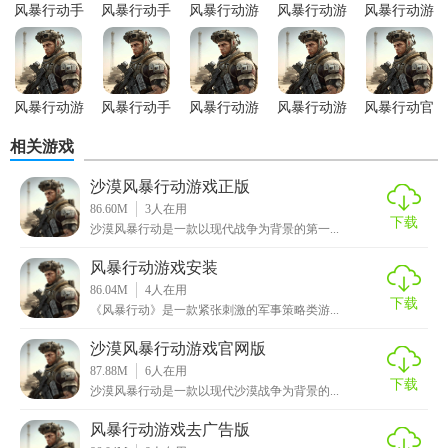
1. 多样化的兵种：游戏内包含步兵、坦克、飞机等多种兵
风暴行动手
风暴行动手
风暴行动游
风暴行动游
风暴行动游
游绿色版
游正式版
戏手机版
戏安卓版
戏完整版
种，每种兵种都有其独特的战斗特点和用途。
2. 丰富的武器装备：从手枪到火箭筒，从轻型坦克到重型轰
炸机，游戏内提供了大量的武器装备供玩家选择和升级。
风暴行动游
风暴行动手
风暴行动游
风暴行动游
风暴行动官
戏内置菜单
游官网版
戏安装
戏免费版
网手游
3. 复杂的战场环境：游戏内设有多种地形和天气条件，如沙
相关游戏
版
漠、森林、雪地等，以及晴天、雨天、雾天等天气变化，为
沙漠风暴行动游戏正版
战斗增添了更多的不确定性和挑战性。
86.60M
3
人在用
下载
沙漠风暴行动是一款以现代战争为背景的第一...
4. 深度的策略系统：游戏内设有复杂的策略系统，玩家需要
制定详细的战术计划，包括兵力部署、进攻路线、防御策略
风暴行动游戏安装
等，才能取得战斗的胜利。
86.04M
4
人在用
下载
《风暴行动》是一款紧张刺激的军事策略类游...
5. 社交互动功能：游戏内设有好友系统、公会系统等社交功
沙漠风暴行动游戏官网版
能，玩家可以邀请好友一起组队战斗，或者加入公会与其他
87.88M
6
人在用
玩家共同交流和学习。
下载
沙漠风暴行动是一款以现代沙漠战争为背景的...
【风暴行动游戏官方正版玩法】
风暴行动游戏去广告版