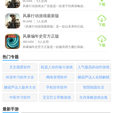
86.04M
9
人在用
下载
1. 单人战役模式：玩家可以独自挑战游戏内的各种任务和关
风暴行动游戏去广告版是一款基于经典策略战...
卡，体验紧张刺激的战斗过程，同时获取丰厚的奖励和资
风暴行动游戏最新版
源。
86.04M
3
人在用
下载
《风暴行动游戏最新版》是一款以未来科幻战...
2. 多人在线对战模式：玩家可以与其他玩家进行实时在线对
战，通过智慧和勇气来争夺战场上的优势地位。
风暴编年史官方正版
480.64M
8
人在用
下载
3. 公会战模式：玩家可以加入公会，与其他公会成员一起参
风暴编年史官方正版是一款极具西方魔幻风格...
与大规模的公会战，共同争夺领地和资源。
热门专题
4. 生存挑战模式：在限定的时间内，玩家需要尽可能多地消
天文观星软件
机器人动作格斗游戏
人气最高的动作游戏
灭敌人，同时保护自己的基地不被摧毁，挑战自己的生存极
大全
排行榜
限。
外语学习软件大全
网络管理软件
糖葫芦达人全部解锁
版
5. 自定义战役模式：玩家可以根据自己的喜好和战术需求，
糖葫芦达人版本大全
手机控车软件
智慧校园生活
自定义战役的地图、兵种、武器等参数，创造出属于自己的
中医学习软件
宝宝巴士早教游戏
生存策略游戏合集
独特战斗体验。
最新手游
【风暴行动游戏官方正版测评】