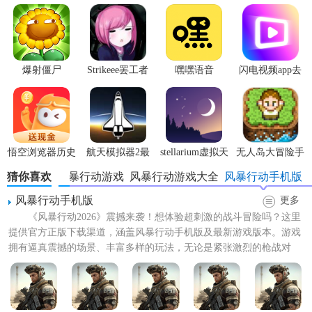
【风暴行动游戏官方正版技巧】
爆射僵尸
Strikeee罢工者
嘿嘿语音
闪电视频app去
1. 合理搭配兵种：根据敌人的兵种和战术，合理搭配自己的
广告版
部队，利用兵种之间的相克关系，取得战斗优势。
2. 灵活运用战术：在战斗中，根据战场形势的变化，灵活调
整战术，如采用迂回包抄、集中火力等战术，以最小的代价
悟空浏览器历史
航天模拟器2最
stellarium虚拟天
无人岛大冒险手
取得最大的胜利。
版本
新版
文台
机版
猜你喜欢
新版风暴行动游戏
风暴行动游戏大全
风暴行动手机版
3. 升级装备和技能：通过完成任务和挑战，获取资源来升级
风暴行动手机版
更多
自己的装备和技能，提升部队的战斗力和生存能力。
《风暴行动2026》震撼来袭！想体验超刺激的战斗冒险吗？这里
提供官方正版下载渠道，涵盖风暴行动手机版及最新游戏版本。游戏
4. 利用地形优势：在战斗中，充分利用地形优势，如利用高
拥有逼真震撼的场景、丰富多样的玩法，无论是紧张激烈的枪战对
地、树林等掩护自己，同时给敌人造成困扰。
决，还是策略满满的团队...
【风暴行动游戏官方正版内容】