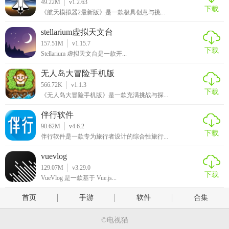
49.22M
v1.2.63
下载
《航天模拟器2最新版》是一款极具创意与挑...
stellarium虚拟天文台
157.51M
v1.15.7
下载
Stellarium 虚拟天文台是一款开...
无人岛大冒险手机版
566.72K
v1.1.3
下载
《无人岛大冒险手机版》是一款充满挑战与探...
伴行软件
90.62M
v4.6.2
下载
伴行软件是一款专为旅行者设计的综合性旅行...
vuevlog
129.07M
v3.29.0
下载
VueVlog 是一款基于 Vue.js...
首页
手游
软件
合集
©电视猫