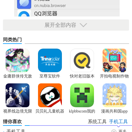
展开全部内容
同类热门
金庸群侠传无敌
至尊宝软件
快对老旧版本
开拍电视制作物
版
语内置菜单版
视界线边境无限
贝贝礼儿童机器
klpbbscom我的
漫画共和国app
科技点
人app安卓版
世界
官方版
猜你喜欢
系统工具
手机工具
手机工具
更多