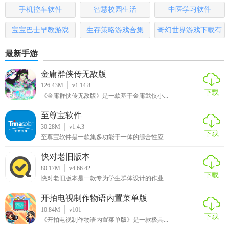
版
手机控车软件
智慧校园生活
中医学习软件
1. 多种工作模式：内置多种工作模式，用户可以根据需求选
择适合的工作模式，工作时不显示UI，无需复杂操作即可触
宝宝巴士早教游戏
生存策略游戏合集
奇幻世界游戏下载有
发动作。
哪些
最新手游
2. 智能推荐：根据用户的使用习惯推荐常用的应用程序，还
金庸群侠传无敌版
会根据用户的兴趣偏好向其推荐热门影视、音乐、新闻等内
126.43M
v1.14.8
容。
下载
《金庸群侠传无敌版》是一款基于金庸武侠小...
3. 快速退出：提供临时退出和完全退出两种选项，方便用户
至尊宝软件
在不同场景下使用。临时退出可以通过快速按下3次home键
30.28M
v1.4.3
下载
至尊宝软件是一款集多功能于一体的综合性应...
启动备用启动器，完全退出则需要在系统设置中清除
AnyLauncher的数据。
快对老旧版本
80.17M
v4.66.42
4. 内置播放器：除了作为桌面启动器，还拥有内置的音频和
下载
快对老旧版本是一款专为学生群体设计的作业...
视频播放器，支持播放本地和在线资源。
开拍电视制作物语内置菜单版
【anylauncher App 1.8优势】
10.84M
v101
下载
《开拍电视制作物语内置菜单版》是一款极具...