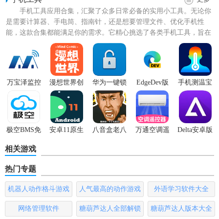
手机工具应用合集，汇聚了众多日常必备的实用小工具。无论你
是需要计算器、手电筒、指南针，还是想要管理文件、优化手机性
能，这款合集都能满足你的需求。它精心挑选了各类手机工具，旨在
【anylauncher App 1.8功能】
为用户的生活和工作带来便捷...
1. 自定义桌面：用户可以自定义界面主题、壁纸、图标等元
素，打造独一无二的桌面启动器。
万宝泽监控
漫想世界创
华为一键锁
EdgeDev版
手机测温宝
app
作版
屏
app
2. 快速访问：快速访问最常用的应用程序和内容，提高使用
效率。
3. 应用程序管理：支持添加新的应用程序，创建分类和文件
极空BMS免
安卓11原生
八音盒老八
万通空调遥
Delta安卓版
费版
桌面启动器
版
控器app
夹，更好地管理应用程序。
相关游戏
4. 搜索功能：提供快速搜索选项，方便用户在众多应用程序
热门专题
中查找所需内容。
机器人动作格斗游戏
人气最高的动作游戏
外语学习软件大全
5. 兼容性：支持低至Android 2.3版本的设备，兼容性超强。
大全
排行榜
网络管理软件
糖葫芦达人全部解锁
糖葫芦达人版本大全
【anylauncher App 1.8亮点】