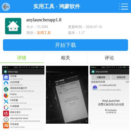
实用工具
·
鸿蒙软件
首页
首页
游戏
软件
游戏
鸿蒙
鸿蒙
软件
专题
鸿蒙游戏
鸿蒙软件
专题
anylauncherapp1.8
大小：53.20M
更新时间：2026-07-16
游戏
软件
类别：
实用工具
版本：1.17
开始下载
详情
相关
评论