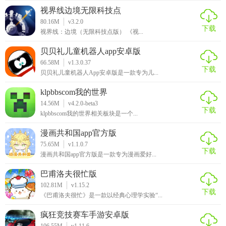
1. 安全性高：无需设备ROOT即可轻松设置，相比于其他的桌
视界线边境无限科技点
面启动器更加的安全。
80.16M
v3.2.0
下载
视界线：边境（无限科技点版） 《视...
2. 操作便捷：使用简单，不需任何复杂的操作，随意打开一
个应用就可以设置。
贝贝礼儿童机器人app安卓版
66.58M
v1.3.0.37
3. 低内存占用：无后台，内存占用低，不会影响设备的运行
下载
贝贝礼儿童机器人App安卓版是一款专为儿...
速度。
klpbbscom我的世界
4. 持续更新：开发团队不断优化软件，并增加新的功能与特
14.56M
v4.2.0-beta3
下载
klpbbscom我的世界相关板块是一个...
色，提升用户体验。
漫画共和国app官方版
【anylauncher App 1.8推荐】
75.65M
v1.1.0.7
下载
漫画共和国app官方版是一款专为漫画爱好...
对于想要自定义桌面、提高使用效率、享受便捷操作体验的
用户来说，AnyLauncher App 1.8无疑是一个值得推荐的选
巴甫洛夫很忙版
择。无论是手机端还是电视端，它都能为用户提供出色的桌
102.81M
v1.15.2
下载
《巴甫洛夫很忙》是一款以经典心理学实验“...
面启动器服务。
疯狂竞技赛车手游安卓版