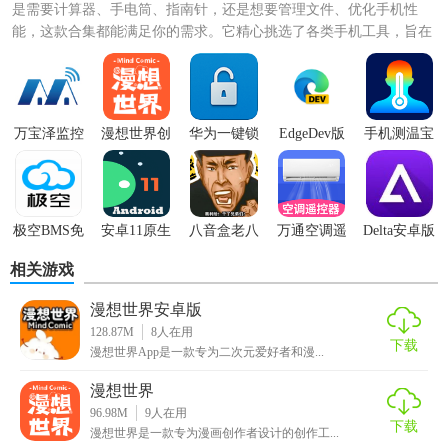
是需要计算器、手电筒、指南针，还是想要管理文件、优化手机性
能，这款合集都能满足你的需求。它精心挑选了各类手机工具，旨在
为用户的生活和工作带来便捷...
万宝泽监控
漫想世界创
华为一键锁
EdgeDev版
手机测温宝
app
作版
屏
app
极空BMS免
安卓11原生
八音盒老八
万通空调遥
Delta安卓版
费版
桌面启动器
版
控器app
相关游戏
漫想世界安卓版
128.87M
8
人在用
下载
漫想世界App是一款专为二次元爱好者和漫...
漫想世界
96.98M
9
人在用
下载
漫想世界是一款专为漫画创作者设计的创作工...