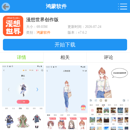
鸿蒙软件
首页
首页
游戏
软件
游戏
鸿蒙
鸿蒙
软件
专题
鸿蒙游戏
鸿蒙软件
专题
漫想世界创作版
大小：69.03M
更新时间：2026-07-24
游戏
软件
类别：
鸿蒙软件
版本：v7.6.2
开始下载
详情
相关
评论