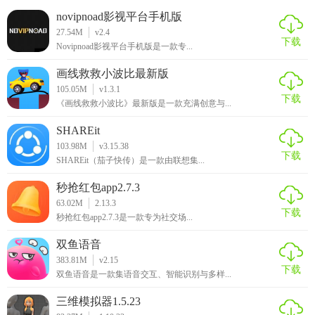
novipnoad影视平台手机版
27.54M
v2.4
下载
Novipnoad影视平台手机版是一款专...
画线救救小波比最新版
105.05M
v1.3.1
下载
《画线救救小波比》最新版是一款充满创意与...
SHAREit
103.98M
v3.15.38
下载
SHAREit（茄子快传）是一款由联想集...
秒抢红包app2.7.3
63.02M
2.13.3
下载
秒抢红包app2.7.3是一款专为社交场...
双鱼语音
383.81M
v2.15
下载
双鱼语音是一款集语音交互、智能识别与多样...
三维模拟器1.5.23