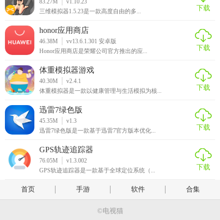
83.27M
v1.10.23
下载
三维模拟器1.5.23是一款高度自由的多...
honor应用商店
46.38M
vv13.6.1.301 安卓版
下载
Honor应用商店是荣耀公司官方推出的应...
体重模拟器游戏
40.30M
v2.4.1
下载
体重模拟器是一款以健康管理与生活模拟为核...
迅雷7绿色版
45.35M
v1.3
下载
迅雷7绿色版是一款基于迅雷7官方版本优化...
GPS轨迹追踪器
76.05M
v1.3.002
下载
GPS轨迹追踪器是一款基于全球定位系统（...
首页
手游
软件
合集
©电视猫