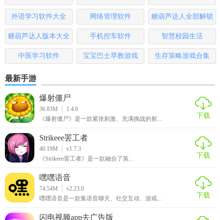
大全
排行榜
5. 持续优化：开发团队不断更新版本，修复已知问题，提高
外语学习软件大全
网络管理软件
糖葫芦达人全部解锁
产品的稳定性和安全性。
版
糖葫芦达人版本大全
手机控车软件
智慧校园生活
【好友定位宝最新版测评】
中医学习软件
宝宝巴士早教游戏
生存策略游戏合集
好友定位宝以其强大的定位功能、丰富的功能设置和用户友
最新手游
好的操作界面赢得了广大用户的喜爱。它不仅可以帮助用户
随时掌握亲友的位置信息，还可以提供实时的通讯和互动功
爆射僵尸
能，增强了亲友之间的联系与安全。同时，软件还注重用户
36.83M
1.4.0
下载
隐私保护，提供了多种隐私设置选项，让用户可以更加放心
《爆射僵尸》是一款紧张刺激、充满挑战的射...
地使用。此外，软件还支持跨平台使用，适用于多种手机型
Strikeee罢工者
号和版本，为用户提供了更加便捷的使用体验。总的来说，
40.19M
v1.7.3
下载
好友定位宝是一款值得推荐的定位软件。
《Strikeee罢工者》是一款融合了策...
嘿嘿语音
74.54M
v2.23.0
下载
嘿嘿语音是一款集语音聊天、社交互动、游戏...
闪电视频app去广告版