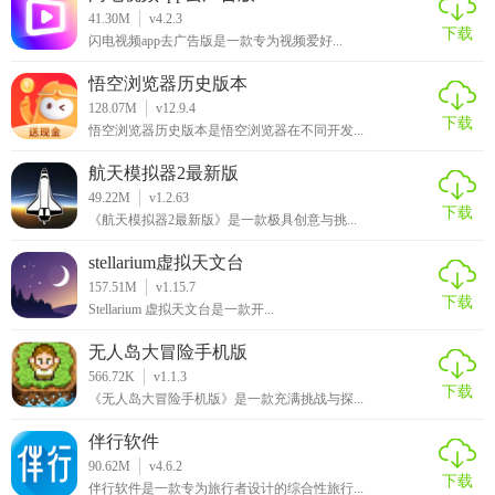
41.30M
v4.2.3
下载
闪电视频app去广告版是一款专为视频爱好...
悟空浏览器历史版本
128.07M
v12.9.4
下载
悟空浏览器历史版本是悟空浏览器在不同开发...
航天模拟器2最新版
49.22M
v1.2.63
下载
《航天模拟器2最新版》是一款极具创意与挑...
stellarium虚拟天文台
157.51M
v1.15.7
下载
Stellarium 虚拟天文台是一款开...
无人岛大冒险手机版
566.72K
v1.1.3
下载
《无人岛大冒险手机版》是一款充满挑战与探...
伴行软件
90.62M
v4.6.2
下载
伴行软件是一款专为旅行者设计的综合性旅行...