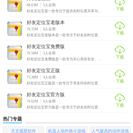
68.03M
5
人在用
4. 多功能体验：除了定位功能外，还提供实时录音、远程录
下载
好友定位宝是一款专注于提供实时位置共享与...
音（VIP）、虚拟身份设置等丰富功能。
好友定位宝老版本
5. 绿色安全：软件无任何恶意插件和病毒，用户可以放心使
76.35M
8
人在用
下载
好友定位宝老版本是一款专注于好友实时位置...
用。
好友定位宝免费版
【好友定位宝最新版优势】
76.56M
3
人在用
下载
好友定位宝免费版是一款专为关心亲友安全、...
1. 跨平台支持：支持安卓系统，适用于多种手机型号和版
本。
好友定位宝正版
73.38M
4
人在用
2. 流量节省：软件运行时耗流量非常小，不会浪费用户的流
下载
好友定位宝正版是一款专注于亲友间实时位置...
量资源。
好友定位宝官方版
3. 用户友好：界面简洁明了，操作简便易上手，无论是老人
74.62M
6
人在用
下载
好友定位宝官方版是一款专注于好友实时位置...
还是小孩都可以轻松使用。
热门专题
4. 团队协作：支持多人同时定位，方便用户进行团队管理和
协作。
天文观星软件
机器人动作格斗游戏
人气最高的动作游戏