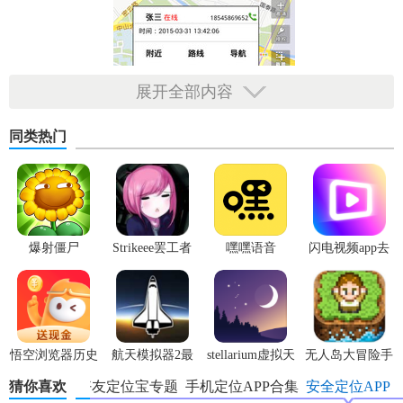
展开全部内容
同类热门
爆射僵尸
Strikeee罢工者
嘿嘿语音
闪电视频app去
广告版
【好友定位宝最新版技巧】
1. 快速定位：打开软件后，系统将自动进行定位，用户可以
悟空浏览器历史
航天模拟器2最
stellarium虚拟天
无人岛大冒险手
在地图上快速找到自己和亲友的位置。
版本
新版
文台
机版
猜你喜欢
好友定位宝专题
手机定位APP合集
安全定位APP