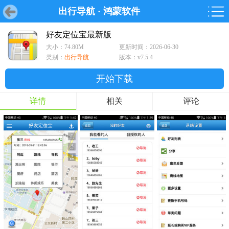
出行导航
·
鸿蒙软件
首页
首页
游戏
软件
游戏
鸿蒙
鸿蒙
软件
专题
鸿蒙游戏
鸿蒙软件
专题
好友定位宝最新版
大小：74.80M
更新时间：2026-06-30
游戏
软件
类别：
出行导航
版本：v7.5.4
开始下载
详情
相关
评论