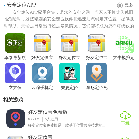
2. 隐私设置：用户可以在软件的设置中调整自己的隐私权
安全定位APP
更多
限，如是否允许他人查看自己的位置信息、是否开启实时定
安全定位APP应用合集，是您的安心之选！当家人不慎走失或面
位等。
临危险时，这些精选的安全定位软件能迅速助您锁定其位置，提供及
时帮助。无论是日常出行还是紧急情况，它们都将成为您不可或缺的
3. 历史足迹查看：软件会记录用户的移动轨迹，用户可以在
守护神。更有一键报警功...
历史足迹中查看自己和亲友过去的行动路线。
4. 实时通讯：除了定位功能外，软件还提供了实时通讯功
革泰最新版
好友定位宝
好友定位宝
好友定位宝
大牛模拟定
能，用户可以通过软件与亲友进行文字、语音或视频通话。
官方版
最新版
位
【好友定位宝最新版亮点】
1. 精确定位：采用百度地图等第三方地图软件的精确定位技
立方位
云踪手机定
夫妻定位
摩尼定位免
术，确保用户位置的准确性。
位寻人
root
相关游戏
2. 实时共享：支持亲友之间的实时位置共享，方便用户随时
好友定位宝免费版
掌握亲友的动态。
83.21M
5
人在用
下载
好友定位宝免费版是一款基于位置共享技术的...
3. 隐私保护：用户可以根据自己的需求设置隐私权限，保护
个人隐私安全。
好友定位宝