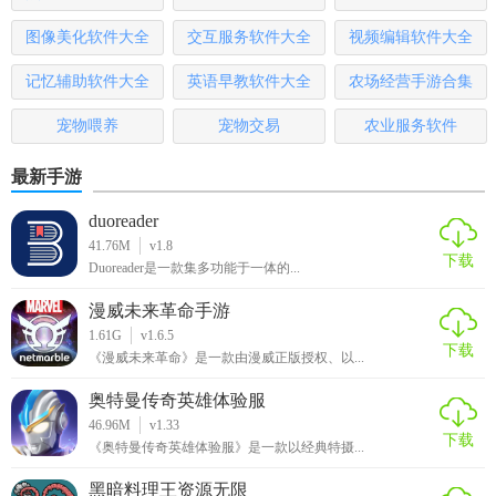
4. 操作便捷：软件界面简洁直观，操作简单易懂，用户可以
图像美化软件大全
交互服务软件大全
视频编辑软件大全
轻松上手。
记忆辅助软件大全
英语早教软件大全
农场经营手游合集
5. 实时更新：软件每日同步更新最新剧集和音乐资源，让用
户始终能够享受到最新的娱乐内容。
宠物喂养
宠物交易
农业服务软件
乐影漫纯净版测评
最新手游
乐影漫纯净版在资源整合、画质音质、功能实用性以及用户
duoreader
体验等方面均表现出色。其简洁直观的界面设计和操作便捷
41.76M
v1.8
下载
Duoreader是一款集多功能于一体的...
性使得用户能够快速上手并享受一站式的娱乐体验。此外，
软件还提供了丰富的音乐、影视和漫画资源以及实用的短视
漫威未来革命手游
频去水印、音频提取等功能，进一步增加了用户的使用乐趣
1.61G
v1.6.5
下载
和便捷性。综上所述，乐影漫纯净版是一款值得用户尝试和
《漫威未来革命》是一款由漫威正版授权、以...
使用的娱乐软件。
奥特曼传奇英雄体验服
46.96M
v1.33
下载
《奥特曼传奇英雄体验服》是一款以经典特摄...
黑暗料理王资源无限