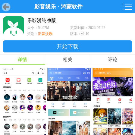
影音娱乐
·
鸿蒙软件
首页
首页
游戏
软件
游戏
鸿蒙
鸿蒙
软件
专题
鸿蒙游戏
鸿蒙软件
专题
乐影漫纯净版
大小：54.97M
更新时间：2026-07-22
游戏
软件
类别：
影音娱乐
版本：v1.10
开始下载
详情
相关
评论