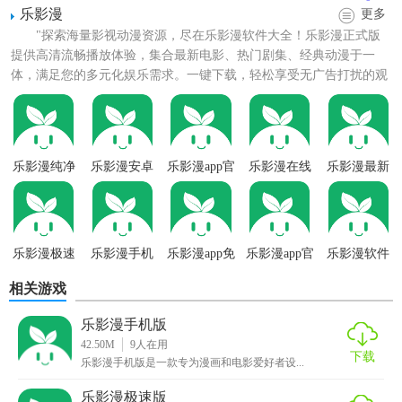
乐影漫
更多
乐影漫纯净版技巧
"探索海量影视动漫资源，尽在乐影漫软件大全！乐影漫正式版
提供高清流畅播放体验，集合最新电影、热门剧集、经典动漫于一
1. 智能搜索：利用软件内置的搜索引擎，可以快速找到想要
体，满足您的多元化娱乐需求。一键下载，轻松享受无广告打扰的观
的音乐、影视或漫画资源，提高娱乐效率。
影时光。我们承诺安全无毒，...
2. 多源切换：在影视播放页面，支持多源切换，以确保播放
流畅度和画质质量。
乐影漫纯净
乐影漫安卓
乐影漫app官
乐影漫在线
乐影漫最新
版
版
方正版
看
版
3. 个性化设置：用户可以根据自己的喜好设置播放界面和播
放模式，打造个性化的娱乐体验。
乐影漫纯净版内容
乐影漫极速
乐影漫手机
乐影漫app免
乐影漫app官
乐影漫软件
版
版
费
方
1. 音乐：汇集了全网的音乐资源，支持在线播放和下载音
相关游戏
乐，同时允许用户导入个人歌单，享受个性化的音乐体验。
乐影漫手机版
42.50M
9
人在用
2. 影视：包含电影、电视剧、综艺、动漫等多种类型的影视
下载
乐影漫手机版是一款专为漫画和电影爱好者设...
资源，提供高清快速的播放源，满足用户的观影需求。此
外，还支持投屏、下载以及换源等功能。
乐影漫极速版