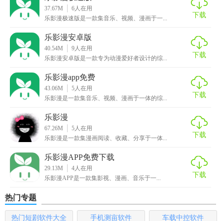
37.67M
6
人在用
3. 漫画：拥有海量漫画资源，包括热门新番、经典老番以及
下载
乐影漫极速版是一款集音乐、视频、漫画于一...
欧美、韩国、日本的漫画作品，用户可以直接搜索并将想看
乐影漫安卓版
的漫画加入书架。
40.54M
9
人在用
下载
乐影漫安卓版是一款专为动漫爱好者设计的综...
4. 实用功能：除了基本的播放和下载功能外，乐影漫纯净版
还增加了短视频去水印、音频提取等实用功能，增加了用户
乐影漫app免费
的使用乐趣和便捷性。
43.06M
5
人在用
下载
乐影漫是一款集音乐、视频、漫画于一体的综...
乐影漫纯净版优势
乐影漫
67.26M
5
人在用
1. 资源丰富：乐影漫纯净版整合了全网的音乐、影视和漫画
下载
乐影漫是一款集漫画阅读、收藏、分享于一体...
资源，内容丰富多样，满足用户的不同需求。
乐影漫APP免费下载
2. 高清画质：软件支持高清画质播放，为用户带来优质的视
29.13M
4
人在用
听体验。
下载
乐影漫APP是一款集影视、漫画、音乐于一...
3. 无广告干扰：乐影漫纯净版完全免费且无广告干扰，用户
热门专题
可以畅享纯净的娱乐体验。
热门短剧软件大全
手机测亩软件
车载中控软件