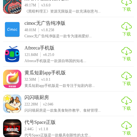
49.17M
v3.6.0
下载
《黑暗料理王》资源无限版是一款充满创意与...
cimoc无广告纯净版
48.01M
v1.8.258
下载
Cimoc无广告纯净版是一款专为漫画爱好...
Afreeca手机版
121.84M
v6.25.0
下载
Afreeca手机版是一款源自韩国的知名...
黄瓜短剧app手机版
32.50M
v1.0.1
下载
黄瓜短剧app手机版是一款专注于短剧内容...
闪闪喵厨房
222.28M
v2.046
下载
闪闪喵厨房是一款集美食制作教学、食材管理...
代号Space正版
2.44G
v1.1.8
下载
代号Space正版是一款极具创新性的太空...