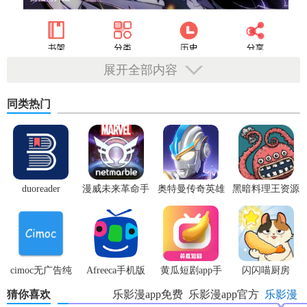
展开全部内容
同类热门
duoreader
漫威未来革命手
奥特曼传奇英雄
黑暗料理王资源
游
体验服
无限
cimoc无广告纯
Afreeca手机版
黄瓜短剧app手
闪闪喵厨房
净版
机版
猜你喜欢
乐影漫app免费
乐影漫app官方
乐影漫