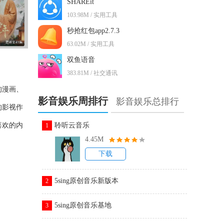
SHAREit
103.98M / 实用工具
秒抢红包app2.7.3
63.02M / 实用工具
双鱼语音
383.81M / 社交通讯
的漫画、
影音娱乐周排行
影音娱乐总排行
的影视作
喜欢的内
聆听云音乐
1
4.45M
下载
5sing原创音乐新版本
2
5sing原创音乐基地
3