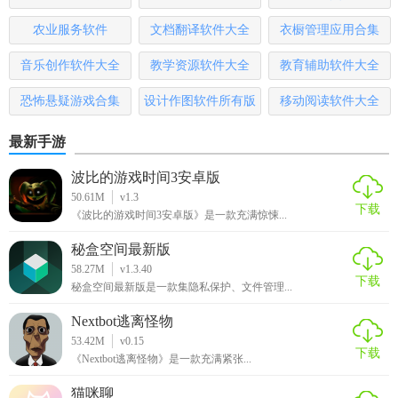
【亚托动漫安卓版推荐】
农业服务软件
文档翻译软件大全
衣橱管理应用合集
如果你是一位动漫爱好者，想要随时随地观看高清动漫作
音乐创作软件大全
教学资源软件大全
教育辅助软件大全
品、获取最新动漫资讯、参与动漫社区的讨论，那么亚托动
漫安卓版绝对是你的不二之选。快来下载体验吧！
恐怖悬疑游戏合集
设计作图软件所有版
移动阅读软件大全
本
最新手游
波比的游戏时间3安卓版
50.61M
v1.3
下载
《波比的游戏时间3安卓版》是一款充满惊悚...
秘盒空间最新版
58.27M
v1.3.40
下载
秘盒空间最新版是一款集隐私保护、文件管理...
Nextbot逃离怪物
53.42M
v0.15
下载
《Nextbot逃离怪物》是一款充满紧张...
猫咪聊