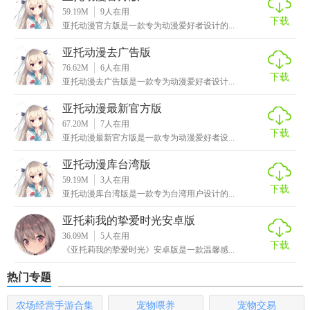
3. 社区氛围：动漫社区活跃度高，用户互动频繁，形成良好
59.19M
9
人在用
下载
的动漫文化氛围。
亚托动漫官方版是一款专为动漫爱好者设计的...
亚托动漫去广告版
4. 智能推荐：通过先进的算法技术，为用户提供个性化的动
76.62M
6
人在用
漫推荐服务。
下载
亚托动漫去广告版是一款专为动漫爱好者设计...
【亚托动漫安卓版优势】
亚托动漫最新官方版
67.20M
7
人在用
1. 用户体验：界面设计简洁大方，操作流程便捷流畅，为用
下载
亚托动漫最新官方版是一款专为动漫爱好者设...
户提供极佳的使用体验。
亚托动漫库台湾版
2. 更新速度：动漫资源更新速度快，确保用户能够及时观看
59.19M
3
人在用
下载
亚托动漫库台湾版是一款专为台湾用户设计的...
到最新的动漫作品。
亚托莉我的挚爱时光安卓版
3. 社区管理：设有严格的社区管理规则，维护良好的社区秩
36.09M
5
人在用
序和氛围。
下载
《亚托莉我的挚爱时光》安卓版是一款温馨感...
4. 安全性高：采用先进的加密技术和安全防护措施，保障用
热门专题
户的信息安全和隐私保护。
农场经营手游合集
宠物喂养
宠物交易