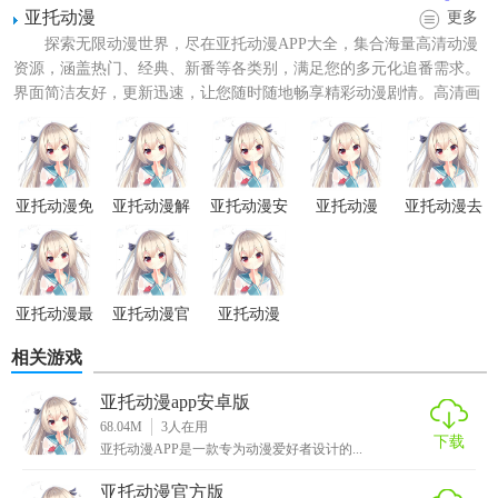
2. 资讯更新：实时更新动漫相关的新闻、预告、评论等内
亚托动漫
更多
容，让用户随时掌握动漫界的最新动态。
探索无限动漫世界，尽在亚托动漫APP大全，集合海量高清动漫
资源，涵盖热门、经典、新番等各类别，满足您的多元化追番需求。
3. 社区交流：设有动漫社区板块，用户可以在这里发表观
界面简洁友好，更新迅速，让您随时随地畅享精彩动漫剧情。高清画
点、分享心得，与其他动漫爱好者互动交流。
质，流畅播放，为您带来...
4. 个性化推荐：根据用户的观看历史和喜好，智能推荐符合
用户口味的动漫作品。
亚托动漫免
亚托动漫解
亚托动漫安
亚托动漫
亚托动漫去
费版
锁码
卓版
2026
广告版
5. 离线下载：支持动漫作品的离线下载功能，让用户在没有
网络的情况下也能享受动漫的乐趣。
【亚托动漫安卓版亮点】
亚托动漫最
亚托动漫官
亚托动漫
新版
方入口
相关游戏
1. 丰富资源：拥有庞大的动漫资源库，涵盖国内外热门、经
典动漫作品。
亚托动漫app安卓版
68.04M
3
人在用
2. 高清画质：提供高清画质选项，让用户享受更加清晰的观
下载
亚托动漫APP是一款专为动漫爱好者设计的...
看体验。
亚托动漫官方版