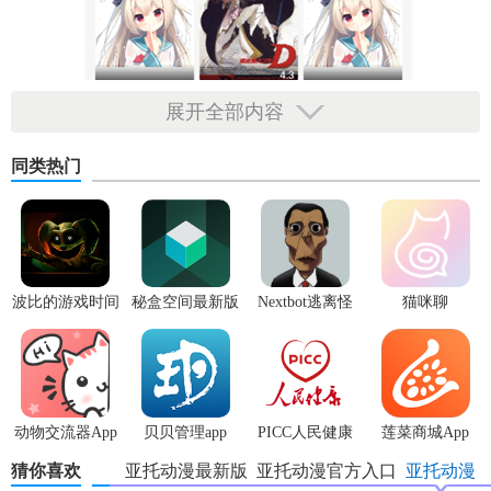
展开全部内容
同类热门
波比的游戏时间
秘盒空间最新版
Nextbot逃离怪
猫咪聊
3安卓版
物
【亚托动漫安卓版功能】
1. 动漫观看：提供大量动漫作品供用户在线观看，支持高清
动物交流器App
贝贝管理app
PICC人民健康
莲菜商城App
画质和多种播放模式。
app
猜你喜欢
亚托动漫最新版
亚托动漫官方入口
亚托动漫