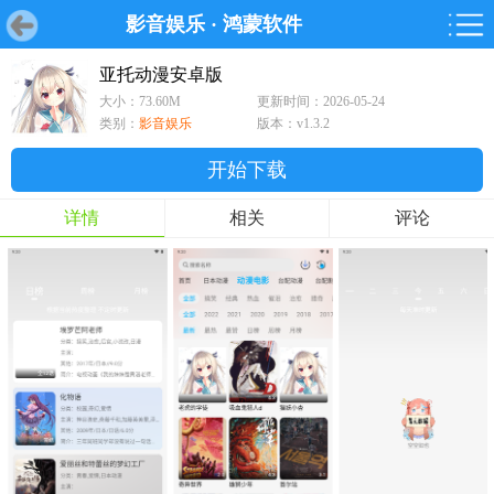
影音娱乐
·
鸿蒙软件
首页
首页
游戏
软件
游戏
鸿蒙
鸿蒙
软件
专题
鸿蒙游戏
鸿蒙软件
专题
亚托动漫安卓版
大小：73.60M
更新时间：2026-05-24
游戏
软件
类别：
影音娱乐
版本：v1.3.2
开始下载
详情
相关
评论