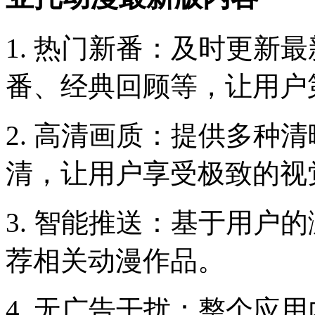
1. 热门新番：及时更新
番、经典回顾等，让用户
2. 高清画质：提供多种
清，让用户享受极致的视
3. 智能推送：基于用户
荐相关动漫作品。
4. 无广告干扰：整个应