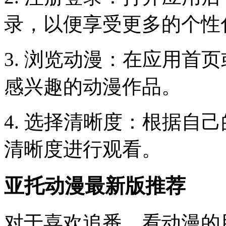
录，以便享受更多的个性
3. 浏览动漫：在应用首
感兴趣的动漫作品。
4. 选择清晰度：根据自
清晰度进行观看。
亚托动漫最新版推荐
对于喜欢追番、看动漫的