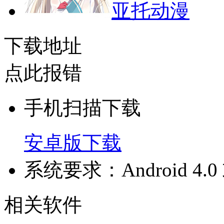
亚托动漫
下载地址
点此报错
手机扫描下载
安卓版下载
系统要求：Android 4
相关软件