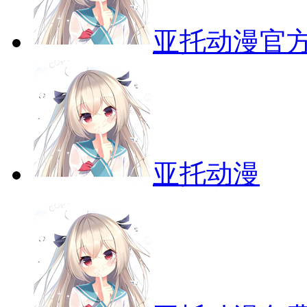
亚托动漫官
亚托动漫