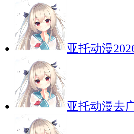
亚托动漫202
亚托动漫去