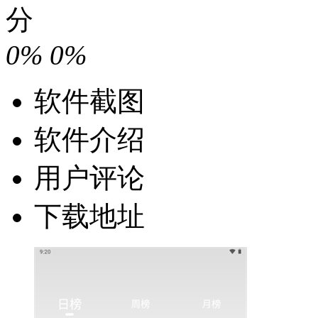
分
0%
0%
软件截图
软件介绍
用户评论
下载地址