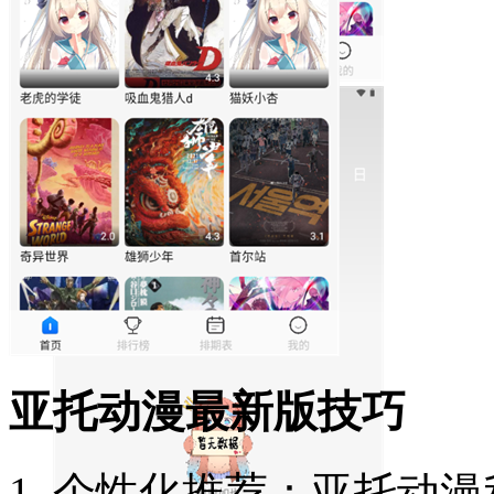
亚托动漫最新版技巧
1. 个性化推荐：亚托动