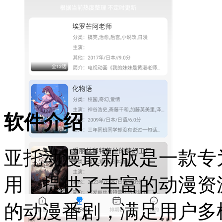
软件介绍
亚托动漫最新版是一款专
用，提供了丰富的动漫资
的动漫番剧，满足用户多