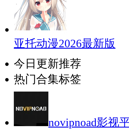
亚托动漫2026最新版
今日更新推荐
热门合集标签
novipnoad影