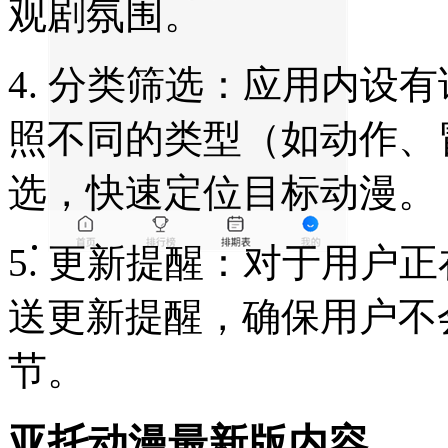
观剧氛围。
4. 分类筛选：应用内设
照不同的类型（如动作、
选，快速定位目标动漫。
5. 更新提醒：对于用户
送更新提醒，确保用户不
节。
亚托动漫最新版内容