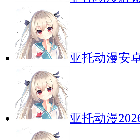
亚托动漫安
亚托动漫202