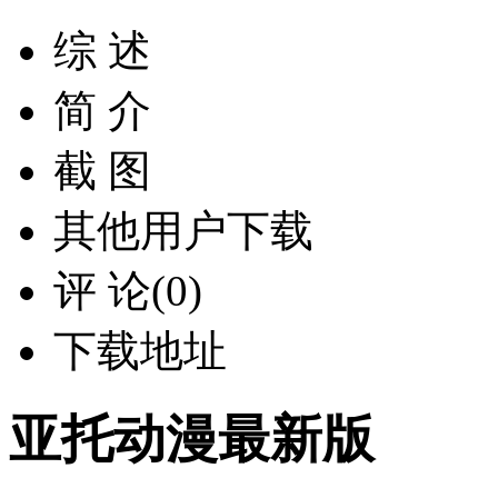
综 述
简 介
截 图
其他用户下载
评 论(0)
下载地址
亚托动漫最新版