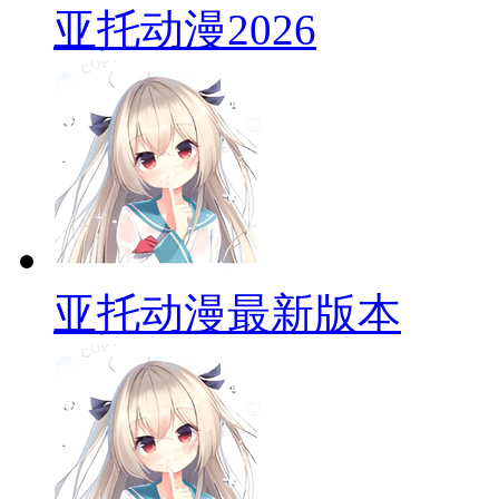
亚托动漫2026
亚托动漫最新版本