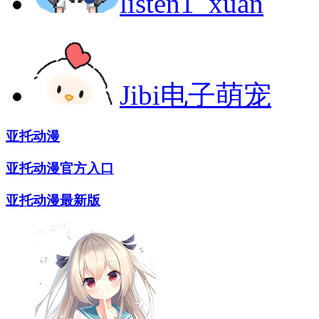
listen1_xuan
Jibi电子萌宠
亚托动漫
亚托动漫官方入口
亚托动漫最新版