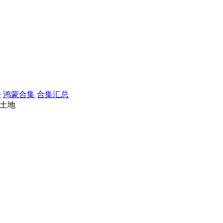
件
鸿蒙合集
合集汇总
量土地