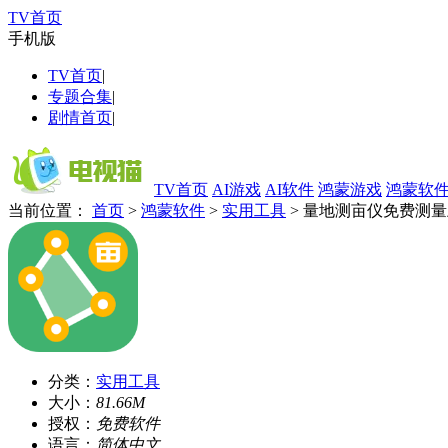
TV首页
手机版
TV首页
|
专题合集
|
剧情首页
|
TV首页
AI游戏
AI软件
鸿蒙游戏
鸿蒙软
当前位置：
首页
>
鸿蒙软件
>
实用工具
> 量地测亩仪免费测
分类：
实用工具
大小：
81.66M
授权：
免费软件
语言：
简体中文