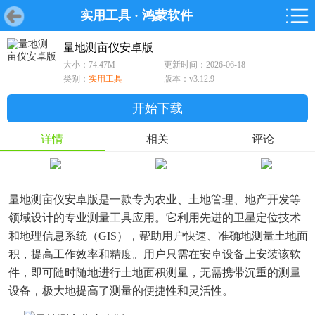
实用工具
·
鸿蒙软件
首页
首页
游戏
软件
游戏
鸿蒙
鸿蒙
软件
专题
鸿蒙游戏
鸿蒙软件
专题
量地测亩仪安卓版
大小：74.47M
更新时间：2026-06-18
游戏
软件
类别：
实用工具
版本：v3.12.9
开始下载
详情
相关
评论
量地测亩仪安卓版是一款专为农业、土地管理、地产开发等
领域设计的专业测量工具应用。它利用先进的卫星定位技术
和地理信息系统（GIS），帮助用户快速、准确地测量土地面
积，提高工作效率和精度。用户只需在安卓设备上安装该软
件，即可随时随地进行土地面积测量，无需携带沉重的测量
设备，极大地提高了测量的便捷性和灵活性。