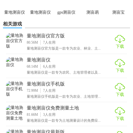
2. 设定测量区域边界点：在地图上点击或拖动以设定测量区
量地测亩仪
量地测亩仪
gps测亩仪
测亩易
测亩宝
域的边界点，软件将自动根据这些点计算面积和周长。
app
相关游戏
3. 查看和保存测量结果：完成测量后，软件将显示测量结
果，并支持保存至历史记录中以便后续查看。
量地测亩仪官方版
80.56M
7
人在用
下载
4. 导出测量结果：根据需要将测量结果以图片、文本等形式
量地测亩仪官方版是一款专为农业、林业、土...
导出至其他设备或应用中进行处理和分析。
量地测亩仪
【量地测亩仪安卓版推荐】
68.14M
6
人在用
下载
量地测亩仪是一款专为农民、土地管理者以及...
量地测亩仪安卓版以其高精度、多功能、易于操作等特点，
量地测亩仪手机版
成为了农业、土地管理、地产开发等领域用户进行土地面积
72.99M
7
人在用
下载
测量的首选工具。无论是专业测量人员还是普通用户，都能
量地测亩仪手机版是一款专为农业、土地管理...
通过该软件轻松完成土地面积的测量工作。强烈推荐给需要
量地测亩仪免费测量土地
频繁进行土地面积测量的朋友们使用！
81.66M
3
人在用
下载
量地测亩仪是一款专为土地测量设计的免费应...
量地测亩仪最新版