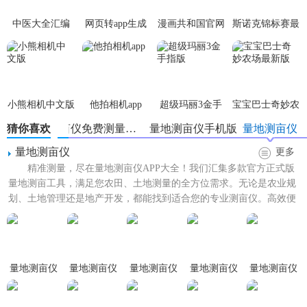
1. GPS定位功能：实时获取设备当前位置，为测量提供准确的
中医大全汇编
网页转app生成
漫画共和国官网
斯诺克锦标赛最
基础数据。
app
器
正版
新版
(fusionapp)v2.0.0
2. 地图显示模块：支持多种地图类型切换，如卫星地图、街
景地图等，方便用户根据实际需求选择合适的视图。
小熊相机中文版
他拍相机app
超级玛丽3金手
宝宝巴士奇妙农
3. 面积计算工具：根据用户设定的边界点，自动计算并显示
指版
场最新版
测量区域的面积。
猜你喜欢
量地测亩仪免费测量土地
量地测亩仪手机版
量地测亩仪
量地测亩仪
更多
4. 周长计算功能：在测量面积的同时，还可以计算并显示测
精准测量，尽在量地测亩仪APP大全！我们汇集多款官方正式版
量区域的周长。
量地测亩工具，满足您农田、土地测量的全方位需求。无论是农业规
划、土地管理还是地产开发，都能找到适合您的专业测亩仪。高效便
5. 测量结果导出：支持将测量结果以图片、文本等形式导
捷，支持多种地形测量，...
出，方便用户进行后续处理和分析。
【量地测亩仪安卓版玩法】
量地测亩仪
量地测亩仪
量地测亩仪
量地测亩仪
量地测亩仪
1. 打开软件并启动GPS定位：确保设备已连接网络并开启GPS
安卓版
最新版
官方版
免费测量土
手机版
定位功能，以便软件能够准确获取当前位置。
地