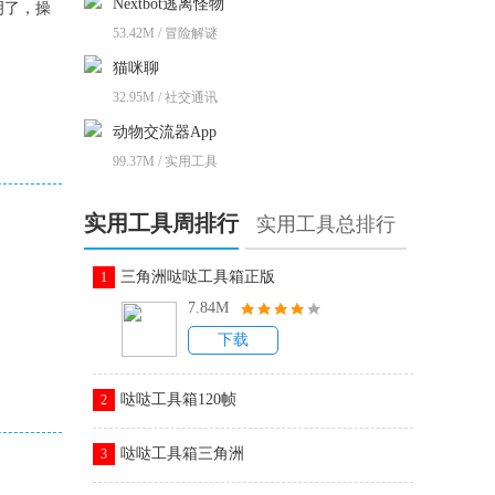
Nextbot逃离怪物
明了，操
53.42M / 冒险解谜
猫咪聊
32.95M / 社交通讯
动物交流器App
99.37M / 实用工具
实用工具周排行
实用工具总排行
三角洲哒哒工具箱正版
1
7.84M
。
下载
哒哒工具箱120帧
2
哒哒工具箱三角洲
3