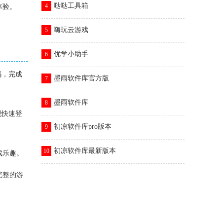
哒哒工具箱
4
体验。
嗨玩云游戏
5
优学小助手
6
码，完成
墨雨软件库官方版
7
墨雨软件库
8
现快速登
初凉软件库pro版本
9
初凉软件库最新版本
10
戏乐趣。
完整的游