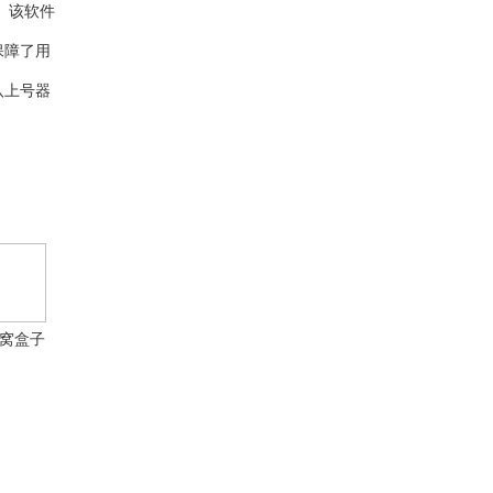
。该软件
保障了用
八上号器
窝盒子