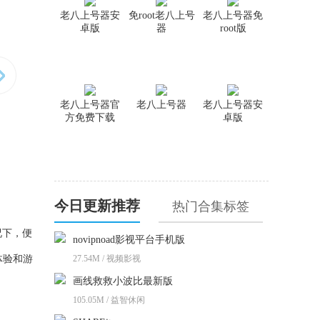
老八上号器安
免root老八上号
老八上号器免
卓版
器
root版
老八上号器官
老八上号器
老八上号器安
方免费下载
卓版
今日更新推荐
热门合集标签
况下，便
novipnoad影视平台手机版
体验和游
27.54M / 视频影视
画线救救小波比最新版
105.05M / 益智休闲