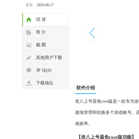
更新：
2026-06-17
综 述
简 介
截 图
其他用户下载
评 论(0)
下载地址
软件介绍
老八上号器免root版是一款专为
捷地管理和切换多个游戏账号。
戏效率。
【老八上号器免root版功能】