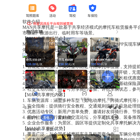
软件介绍
MAN共享摩托是一款基于共享经济模式的摩托车租赁服务平
市通勤、旅游出行、临时用车等场景。
【MAN共享摩托简介】
MAN共享摩托以智能化管理为核心，通过移动端APP实现
体系，确保用车无忧。
【MAN共享摩托功能】
1. 智能定位与预约：实时显示附近可用摩托车位置，支持提
2. 无钥匙解锁：通过蓝牙或NFC技术实现手机一键开锁，无
3. 灵活计费模式：按分钟、小时或日租计费，支持长租优惠
4. 行程记录与保险：自动生成骑行轨迹，提供免费基础保险
5. 社交互动功能：用户可分享骑行体验、评价车辆状态，参
【MAN共享摩托内容】
1. 车辆资源库：涵盖多种车型（如电动摩托、跨骑式摩托等
2. 安全指南：提供骑行安全教程、交通规则提醒及应急处理
3. 优惠活动专区：新用户首单免费、邀请好友得骑行券、节
4. 用户社区：骑行爱好者交流论坛，分享路线攻略、装备推
5. 企业合作服务：为景区、园区等提供定制化共享摩托解决
【MAN共享摩托优势】
1. 覆盖广泛：与全国多城摩托车主及租赁商合作，车辆分布
2. 成本低廉：相比传统租车或购车，单次使用成本降低60%