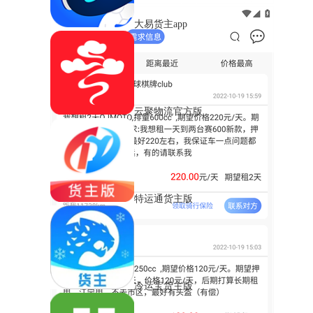
大易货主app
云聚物流官方版
特运通货主版
冷运宝货主版