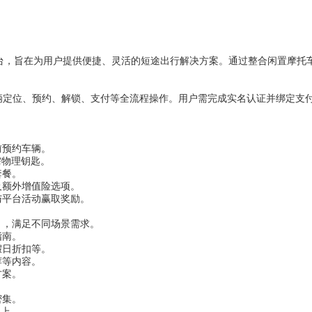
台，旨在为用户提供便捷、灵活的短途出行解决方案。通过整合闲置摩托车
车辆定位、预约、解锁、支付等全流程操作。用户需完成实名认证并绑定支
前预约车辆。
需物理钥匙。
套餐。
及额外增值险选项。
与平台活动赢取奖励。
），满足不同场景需求。
指南。
假日折扣等。
荐等内容。
方案。
密集。
以上。