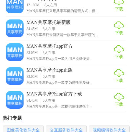
辆的性能和特点，从而做出更加明智的租赁选择。
121.80M
8
人在用
下载
MAN共享摩托采用共享车辆的运营方式，倡...
3. 骑行攻略与社区：软件内设有骑行攻略板块，为用户提供
MAN共享摩托最新版
各种骑行路线规划、安全注意事项、装备选择等实用信息。
84.45M
6
人在用
同时，还打造了一个活跃的骑行社区，用户可以在这里交流
下载
MAN共享摩托最新版是一款基于共享经济的...
骑行经验、分享骑行故事、结交志同道合的朋友。
MAN共享摩托app官方
【man共享摩托租车用法】
83.05M
3
人在用
下载
MAN共享摩托app是一款为用户提供便捷...
1. 下载与注册：用户可以在手机应用商店搜索“Man共享摩托
MAN共享摩托app正版
租车”并下载安装。安装完成后，打开软件进行注册，填写相
83.05M
6
人在用
关信息并完成实名认证。
下载
MAN共享摩托app是一款专为摩托车爱好...
2. 查找与预约车辆：打开软件后，软件会自动定位用户所在
MAN共享摩托app官方下载
位置。用户可以通过搜索功能或浏览周边车辆列表，选择合
84.45M
5
人在用
下载
MAN共享摩托app是一款提供便捷摩托车...
适的摩托车。点击车辆详情页，查看车辆信息和租赁价格，
然后选择租赁时间和时长，点击“预约”按钮完成预约操作。
热门专题
3. 取车与还车：在预约时间到达指定取车地点后，用户可以
图像美化软件大全
交互服务软件大全
视频编辑软件大全