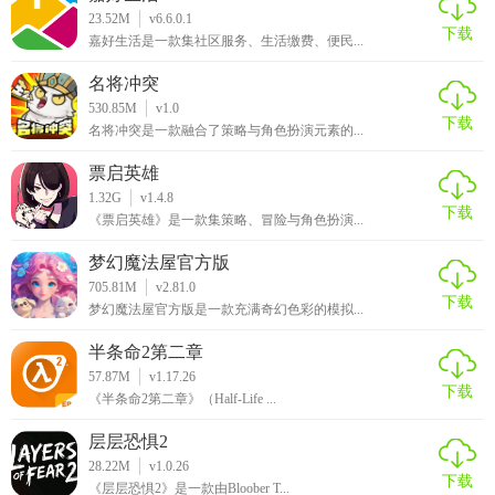
区，可租赁的摩托车数量相对较少，影响了用户的租赁选
23.52M
v6.6.0.1
下载
嘉好生活是一款集社区服务、生活缴费、便民...
择。另外，软件的客服响应速度有时不够及时，需要进一步
优化。总体而言，Man共享摩托租车软件是一款具有创新性和
名将冲突
实用性的出行服务软件，为摩托车租赁市场带来了新的活
530.85M
v1.0
下载
名将冲突是一款融合了策略与角色扮演元素的...
力，具有较大的发展潜力。
票启英雄
1.32G
v1.4.8
下载
《票启英雄》是一款集策略、冒险与角色扮演...
梦幻魔法屋官方版
705.81M
v2.81.0
下载
梦幻魔法屋官方版是一款充满奇幻色彩的模拟...
半条命2第二章
57.87M
v1.17.26
下载
《半条命2第二章》（Half-Life ...
层层恐惧2
28.22M
v1.0.26
下载
《层层恐惧2》是一款由Bloober T...