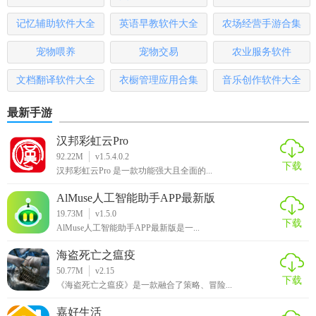
通过软件上的“开锁”功能开启摩托车。骑行结束后，将摩托车
记忆辅助软件大全
英语早教软件大全
农场经营手游合集
停放到指定的还车区域，在软件上点击“还车”按钮完成还车操
作。系统会自动结算租赁费用，用户可以通过已绑定的支付
宠物喂养
宠物交易
农业服务软件
方式进行支付。
文档翻译软件大全
衣橱管理应用合集
音乐创作软件大全
【man共享摩托租车测评】
最新手游
经过实际使用和用户反馈，Man共享摩托租车软件在多个方面
汉邦彩虹云Pro
表现出色。在功能方面，其精准定位、在线预约、实时监控
92.22M
v1.5.4.0.2
等功能非常实用，为用户提供了便捷的租赁体验。特别是实
下载
汉邦彩虹云Pro 是一款功能强大且全面的...
时车辆监控功能，让用户能够随时掌握车辆动态，增加了出
行的安全性。
AlMuse人工智能助手APP最新版
19.73M
v1.5.0
下载
在内容方面，丰富的摩托车车型和详细的车辆信息满足了不
AlMuse人工智能助手APP最新版是一...
同用户的需求，骑行攻略和社区也为用户提供了更多的交流
海盗死亡之瘟疫
和学习机会。软件的界面设计简洁美观，操作流程清晰易
50.77M
v2.15
懂，即使是初次使用的用户也能快速上手。
下载
《海盗死亡之瘟疫》是一款融合了策略、冒险...
然而，该软件也存在一些不足之处。例如，在某些偏远地
嘉好生活