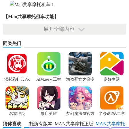
【man共享摩托租车功能】
展开全部内容
1. 精准定位与搜索：借助先进的定位技术，能够快速精准地
定位用户所在位置，并显示周边可租赁的摩托车信息。用户
同类热门
还可以根据目的地、车型、价格等条件进行搜索，轻松找到
符合自己需求的摩托车。
2. 在线预约与支付：用户可以在软件上直接预约心仪的摩托
车，选择租赁时间和时长。同时，支持多种便捷的支付方
式，如微信支付、支付宝支付等，让支付过程更加安全、快
汉邦彩虹云Pro
AlMuse人工智
海盗死亡之瘟疫
嘉好生活
捷。
能助手APP最新
版
3. 实时车辆监控：软件内置实时车辆监控功能，用户可以随
时查看所租赁摩托车的位置、行驶状态等信息。这不仅方便
用户管理行程，还能在遇到紧急情况时及时采取措施。
名将冲突
票启英雄
梦幻魔法屋官方
半条命2第二章
版
猜你喜欢
MAN共享摩托所有版本
MAN共享摩托正版
MAN共享摩托
4. 行程记录与分享：自动记录用户的每次骑行行程，包括骑