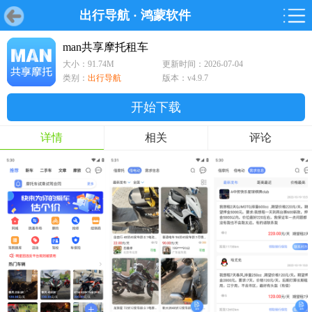
出行导航
·
鸿蒙软件
首页
首页
游戏
软件
游戏
鸿蒙
鸿蒙
软件
专题
鸿蒙游戏
鸿蒙软件
专题
man共享摩托租车
大小：91.74M
更新时间：2026-07-04
游戏
软件
类别：
出行导航
版本：v4.9.7
开始下载
详情
相关
评论