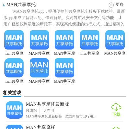
行路线、里程、时间等详细信息。用户可以将自己的精彩骑
MAN共享摩托
更多
行经历分享到社交平台，与朋友互动交流，分享骑行的快
"MAN共享摩托app，提供便捷的共享摩托车服务下载体验。最新
版app集成了智能匹配、快速解锁、实时导航及安全支付等功能，让
乐。
用户轻松找到最近的摩托车，实现高效便捷的出行方式。通过精确的
5. 客服支持与反馈：提供7×24小时的在线客服支持，用户在
定位技术和用户友...
租赁过程中遇到任何问题都可以随时联系客服人员寻求帮
助。同时，软件还设有用户反馈渠道，方便用户提出意见和
建议，促进软件不断优化升级。
man共享摩
MAN共享摩
MAN共享摩
man共享摩
MAN共享摩
托车app
托app免费
托手机版
托租车
托
【man共享摩托租车内容】
1. 丰富的摩托车车型：Man共享摩托租车软件汇聚了各种类型
man共享摩
MAN共享摩
MAN共享摩
和品牌的摩托车，从经济实用的入门级车型到高性能的豪华
托APP
托
托
摩托车，满足不同用户的骑行需求和喜好。无论是追求速度
相关游戏
与激情的运动型摩托车，还是适合城市通勤的舒适型摩托
MAN共享摩托最新版
车，都能在软件中找到。
91.38M
4
人在用
下载
MAN共享摩托最新版是一款面向城市出行用...
2. 详细的车辆信息：每辆摩托车都有详细的介绍，包括车辆
型号、参数、图片、租赁价格等信息。用户可以全面了解车
MAN共享摩托