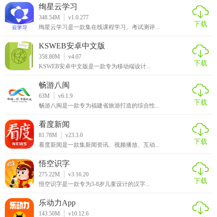
绚星云学习
348.54M
v1.0.277
下载
绚星云学习是一款集在线课程学习、考试测评...
KSWEB安卓中文版
358.80M
v4.07
下载
KSWEB安卓中文版是一款专为移动端设计...
畅游八闽
63M
v6.1.9
下载
畅游八闽是一款专为福建省旅游打造的综合性...
看度新闻
81.78M
v23.3.0
下载
看度新闻是一款集新闻资讯、视频播放、互动...
悟空识字
275.22M
v3.16.20
下载
悟空识字是一款专为3-8岁儿童设计的汉字...
乐动力App
143.50M
v10.12.6