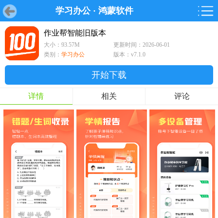
学习办公
·
鸿蒙软件
首页
首页
游戏
软件
游戏
鸿蒙
鸿蒙
软件
专题
鸿蒙游戏
鸿蒙软件
专题
作业帮智能旧版本
大小：93.57M
更新时间：2026-06-01
游戏
软件
类别：
学习办公
版本：v7.1.0
开始下载
详情
相关
评论