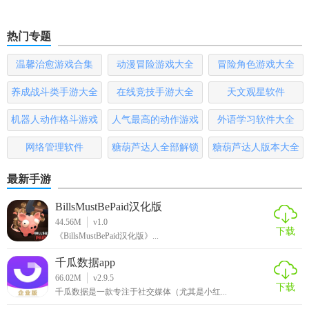
热门专题
温馨治愈游戏合集
动漫冒险游戏大全
冒险角色游戏大全
养成战斗类手游大全
在线竞技手游大全
天文观星软件
机器人动作格斗游戏
人气最高的动作游戏
外语学习软件大全
大全
排行榜
网络管理软件
糖葫芦达人全部解锁
糖葫芦达人版本大全
版
最新手游
BillsMustBePaid汉化版
44.56M
v1.0
下载
《BillsMustBePaid汉化版》...
千瓜数据app
66.02M
v2.9.5
下载
千瓜数据是一款专注于社交媒体（尤其是小红...