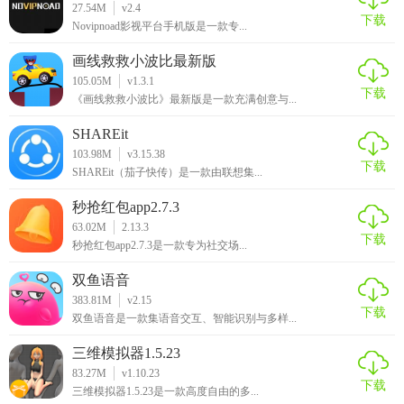
27.54M
v2.4
下载
Novipnoad影视平台手机版是一款专...
画线救救小波比最新版
105.05M
v1.3.1
下载
《画线救救小波比》最新版是一款充满创意与...
SHAREit
103.98M
v3.15.38
下载
SHAREit（茄子快传）是一款由联想集...
秒抢红包app2.7.3
63.02M
2.13.3
下载
秒抢红包app2.7.3是一款专为社交场...
双鱼语音
383.81M
v2.15
下载
双鱼语音是一款集语音交互、智能识别与多样...
三维模拟器1.5.23
83.27M
v1.10.23
下载
三维模拟器1.5.23是一款高度自由的多...