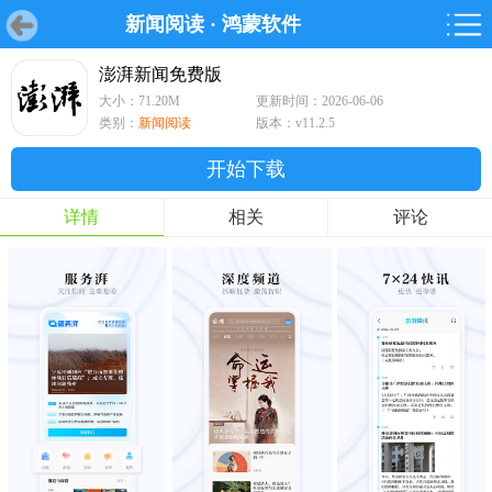
新闻阅读
·
鸿蒙软件
首页
首页
游戏
软件
游戏
鸿蒙
鸿蒙
软件
专题
鸿蒙游戏
鸿蒙软件
专题
澎湃新闻免费版
大小：71.20M
更新时间：2026-06-06
游戏
软件
类别：
新闻阅读
版本：v11.2.5
开始下载
详情
相关
评论