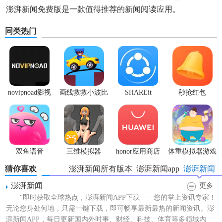
澎湃新闻免费版是一款值得推荐的新闻阅读应用。
同类热门
novipnoad影视
画线救救小波比
SHAREit
秒抢红包
平台手机版
最新版
app2.7.3
双鱼语音
三维模拟器
honor应用商店
体重模拟器游戏
1.5.23
猜你喜欢
澎湃新闻所有版本
澎湃新闻app
澎湃新闻
澎湃新闻
更多
"即时获取全球热点，澎湃新闻APP下载——您的掌上资讯专家！
无论您身处何地，只需一键下载，即可畅享最新最热的新闻资讯。澎
湃新闻APP，每日更新国内外时事、财经、科技、体育等多领域内