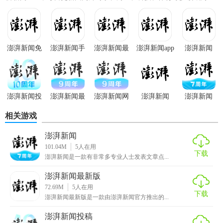
容，个性化推荐让每一...
澎湃新闻免
澎湃新闻手
澎湃新闻最
澎湃新闻app
澎湃新闻
费版
机版
新版
官方
澎湃新闻投
澎湃新闻最
澎湃新闻网
澎湃新闻
澎湃新闻
稿
新版
APP
相关游戏
澎湃新闻
101.04M
5
人在用
下载
澎湃新闻是一款有非常多专业人士发表文章点...
澎湃新闻最新版
72.69M
5
人在用
下载
澎湃新闻最新版是一款由澎湃新闻官方推出的...
澎湃新闻投稿