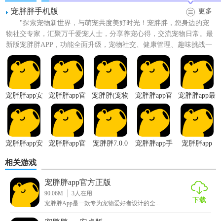
宠胖胖手机版
更多
"探索宠物新世界，与萌宠共度美好时光！宠胖胖，您身边的宠
物社交专家，汇聚万千爱宠人士，分享养宠心得，交流宠物日常。最
新版宠胖胖APP，功能全面升级，宠物社交、健康管理、趣味挑战一
应俱全，让您的宠物生活...
宠胖胖app安
宠胖胖app官
宠胖胖(宠物
宠胖胖app官
宠胖胖app最
装
方正版
培养)
网版
新版
宠胖胖app安
宠胖胖app官
宠胖胖7.0.0
宠胖胖app手
宠胖胖app
卓版
方版
版本
机版
相关游戏
宠胖胖app官方正版
90.06M
3
人在用
下载
宠胖胖App是一款专为宠物爱好者设计的全...