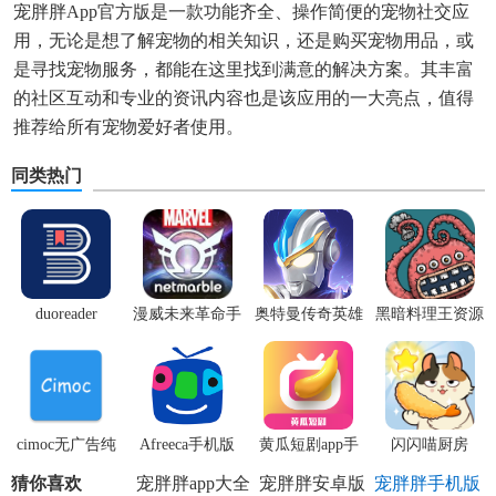
宠胖胖app官方版是一款功能齐全、操作简便的宠物社交应
用，无论是想了解宠物的相关知识，还是购买宠物用品，或
是寻找宠物服务，都能在这里找到满意的解决方案。其丰富
的社区互动和专业的资讯内容也是该应用的一大亮点，值得
推荐给所有宠物爱好者使用。
同类热门
duoreader
漫威未来革命手
奥特曼传奇英雄
黑暗料理王资源
游
体验服
无限
cimoc无广告纯
Afreeca手机版
黄瓜短剧app手
闪闪喵厨房
净版
机版
猜你喜欢
宠胖胖app大全
宠胖胖安卓版
宠胖胖手机版