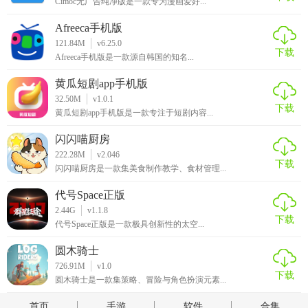
Cimoc无广告纯净版是一款专为漫画爱好...
Afreeca手机版
121.84M
v6.25.0
下载
Afreeca手机版是一款源自韩国的知名...
黄瓜短剧app手机版
32.50M
v1.0.1
下载
黄瓜短剧app手机版是一款专注于短剧内容...
闪闪喵厨房
222.28M
v2.046
下载
闪闪喵厨房是一款集美食制作教学、食材管理...
代号Space正版
2.44G
v1.1.8
下载
代号Space正版是一款极具创新性的太空...
圆木骑士
726.91M
v1.0
下载
圆木骑士是一款集策略、冒险与角色扮演元素...
首页
手游
软件
合集