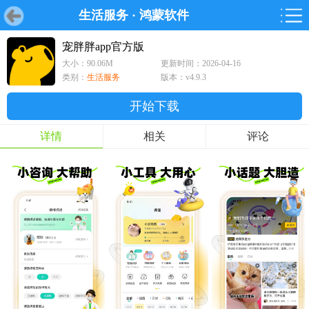
生活服务
·
鸿蒙软件
首页
首页
游戏
软件
游戏
鸿蒙
鸿蒙
软件
专题
鸿蒙游戏
鸿蒙软件
专题
宠胖胖app官方版
大小：90.06M
更新时间：2026-04-16
游戏
软件
类别：
生活服务
版本：v4.9.3
开始下载
详情
相关
评论