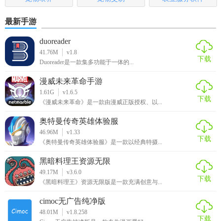
最新手游
duoreader
41.76M
v1.8
下载
Duoreader是一款集多功能于一体的...
漫威未来革命手游
1.61G
v1.6.5
下载
《漫威未来革命》是一款由漫威正版授权、以...
奥特曼传奇英雄体验服
46.96M
v1.33
下载
《奥特曼传奇英雄体验服》是一款以经典特摄...
黑暗料理王资源无限
49.17M
v3.6.0
下载
《黑暗料理王》资源无限版是一款充满创意与...
cimoc无广告纯净版
48.01M
v1.8.258
下载