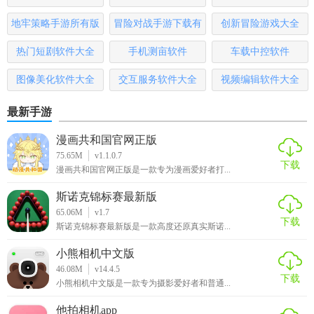
1. 浏览资讯：在首页或资讯分类中浏览感兴趣的宠物资讯文
哪些
地牢策略手游所有版
冒险对战手游下载有
创新冒险游戏大全
章。
本
哪些
热门短剧软件大全
手机测亩软件
车载中控软件
2. 参与社区：注册账号后，可发布动态、参与话题讨论或评
图像美化软件大全
交互服务软件大全
视频编辑软件大全
论其他用户发布的内容。
3. 在线购物：通过搜索或浏览商品分类，选择心仪的商品加
最新手游
入购物车并完成支付。
漫画共和国官网正版
75.65M
v1.1.0.7
4. 健康管理：使用健康管理工具记录宠物的体重变化、疫苗
下载
漫画共和国官网正版是一款专为漫画爱好者打...
接种情况等，获取个性化建议。
斯诺克锦标赛最新版
【宠胖胖app官网版推荐】
65.06M
v1.7
下载
斯诺克锦标赛最新版是一款高度还原真实斯诺...
宠胖胖App官网版凭借其全面的功能、专业的服务和活跃的社
小熊相机中文版
区氛围，是每位宠物主人的理想选择。无论是想要了解养宠
46.08M
v14.4.5
知识、寻找志同道合的伙伴，还是希望为宠物挑选优质商品
下载
小熊相机中文版是一款专为摄影爱好者和普通...
和进行健康管理，宠胖胖都能满足您的需求。立即下载体
验，开启您的智慧养宠之旅！
他拍相机app