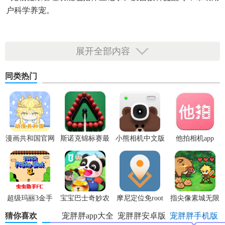
户科学养宠。
展开全部内容
同类热门
漫画共和国官网
斯诺克锦标赛最
小熊相机中文版
他拍相机app
正版
新版
超级玛丽3金手
宝宝巴士奇妙农
摩尼定位免root
指尖像素城无限
指版
场最新版
代金券版
猜你喜欢
宠胖胖app大全
宠胖胖安卓版
宠胖胖手机版