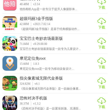
40.48M
v3.14
下载
他拍相机App是一款专注于提升人像摄影体...
超级玛丽3金手指版
42.88M
v2021.7.02.14
下载
《超级玛丽3金手指版》是基于经典横版动作...
宝宝巴士奇妙农场最新版
71.84M
v9.29.00.00
下载
宝宝巴士奇妙农场最新版是一款专为儿童设计...
摩尼定位免root
15.60M
1.8.3
下载
摩尼定位免root是一款专为移动设备设计...
指尖像素城无限代金券版
324.82M
v6.1
下载
《指尖像素城无限代金券版》是一款融合像素...
恐怖对决手机版
38.37M
v1.3.2
下载
《恐怖对决手机版》是一款紧张刺激、充满惊...