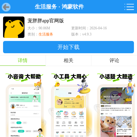
生活服务
·
鸿蒙软件
首页
首页
游戏
软件
游戏
鸿蒙
鸿蒙
软件
专题
鸿蒙游戏
鸿蒙软件
专题
宠胖胖app官网版
大小：90.06M
更新时间：2026-04-16
游戏
软件
类别：
生活服务
版本：v4.9.3
开始下载
详情
相关
评论