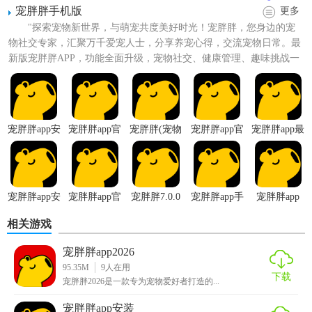
宠胖胖手机版
更多
"探索宠物新世界，与萌宠共度美好时光！宠胖胖，您身边的宠
物社交专家，汇聚万千爱宠人士，分享养宠心得，交流宠物日常。最
新版宠胖胖APP，功能全面升级，宠物社交、健康管理、趣味挑战一
应俱全，让您的宠物生活...
宠胖胖app安
宠胖胖app官
宠胖胖(宠物
宠胖胖app官
宠胖胖app最
装
方正版
培养)
网版
新版
宠胖胖app安
宠胖胖app官
宠胖胖7.0.0
宠胖胖app手
宠胖胖app
卓版
方版
版本
机版
【宠胖胖app官网版特色】
相关游戏
1. 专业资讯：汇聚权威宠物专家撰写的专业文章，为用户提
宠胖胖app2026
95.35M
9
人在用
供科学、实用的养宠知识。
下载
宠胖胖2026是一款专为宠物爱好者打造的...
2. 互动社区：打造温馨、活跃的宠物主人社区，用户可以分
宠胖胖app安装