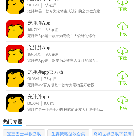
享生活点滴，交流养宠心得。
90.06M
7
人在用
下载
宠胖胖是一款专为宠物主人设计的全方位宠物...
3. 品质商城：精选全球优质宠物商品，提供便捷的购物体
验，满足所有宠物需求。
宠胖胖App
168.74M
3
人在用
下载
4. 健康管理：智能化宠物健康管理工具，帮助用户记录宠物
宠胖胖App是一款专为宠物主人设计的综合...
成长，预防疾病。
宠胖胖App
166.54M
9
人在用
【宠胖胖app官网版内容】
下载
宠胖胖App是一款专为宠物主人设计的综合...
1. 资讯中心：涵盖宠物饮食、健康护理、行为训练等多个方
宠胖胖app官方版
面的资讯内容。
90.06M
7
人在用
下载
宠胖胖app官方版是一款专为宠物爱好者设...
2. 社区互动：用户可以在此发布图文、视频等内容，分享养
宠胖胖app
宠趣事，获取其他用户的点赞和评论。
90.06M
9
人在用
下载
3. 商品分类：根据宠物种类（如猫、狗、鸟等）划分商品区
宠胖胖是一个基于地图模式的宠友大社群平台...
域，便于用户快速找到所需商品。
热门专题
【宠胖胖app官网版玩法】
宝宝巴士早教游戏
生存策略游戏合集
奇幻世界游戏下载有