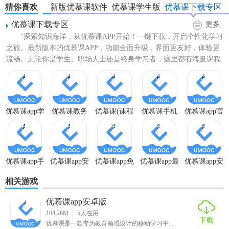
修仙免广告版
猜你喜欢
新版优慕课软件
优慕课学生版
优慕课下载专区
优慕课下载专区
更多
"探索知识海洋，从优慕课APP开始！一键下载，开启个性化学习
之旅。最新版本的优慕课APP，功能全面升级，界面更友好，体验更
流畅。无论你是学生、职场人士还是终身学习者，这里都有海量课程
【优慕课app最新版技巧】
资源等你探索。精选...
1. 智能搜索：通过关键词快速找到所需课程或资料。
优慕课app学
优慕课教务
优慕课(课程
优慕课手机
优慕课app官
2. 离线下载：支持视频课程的离线下载，方便用户在没有网
生版
app
伴侣)
端app
网版
络的情况下观看。
3. 学习进度跟踪：自动记录用户的学习进度，帮助用户更好
优慕课app手
优慕课app安
优慕课app免
优慕课app最
优慕课app安
地管理学习计划。
机版
装
费版
新版
卓版
相关游戏
【优慕课app最新版内容】
优慕课app安卓版
1. 海量课程资源：涵盖多个学科领域，包括但不仅限于计算
104.26M
5
人在用
机科学、经济学、心理学、医学等。
下载
优慕课是一款专为教育领域设计的移动学习平...