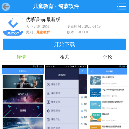
儿童教育
·
鸿蒙软件
首页
首页
游戏
软件
游戏
鸿蒙
鸿蒙
软件
专题
鸿蒙游戏
鸿蒙软件
专题
优慕课app最新版
大小：104.26M
更新时间：2026-04-19
游戏
软件
类别：
儿童教育
版本：v8.11.9
开始下载
详情
相关
评论