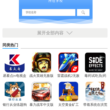
展开全部内容
同类热门
易看点tv电视盒
战火英雄无敌版
雷霆战机2无敌
毒药试吃员(药
子免广告版
版
丸轮盘)
银行从业练题狗
暴力战车中文版
太空黄金矿工
带着系统在洪荒