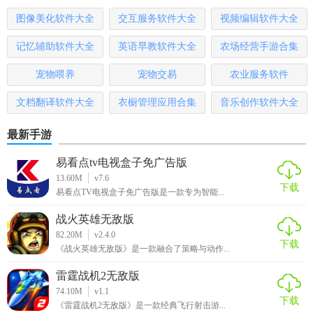
【优慕课app最新版点评】
图像美化软件大全
交互服务软件大全
视频编辑软件大全
优慕课app最新版凭借其丰富的课程资源、便捷的学习方式和
记忆辅助软件大全
英语早教软件大全
农场经营手游合集
高效的学习效果，赢得了广大用户的喜爱和好评。无论是学
生还是职场人士，都可以通过这款软件找到适合自己的学习
宠物喂养
宠物交易
农业服务软件
资源，提升自我。此外，软件的界面设计简洁明了，操作流
文档翻译软件大全
衣橱管理应用合集
音乐创作软件大全
畅便捷，使得学习过程更加轻松愉快。总的来说，优慕课app
最新版是一款值得推荐的在线学习平台。
最新手游
易看点tv电视盒子免广告版
13.60M
v7.6
下载
易看点TV电视盒子免广告版是一款专为智能...
战火英雄无敌版
82.20M
v2.4.0
下载
《战火英雄无敌版》是一款融合了策略与动作...
雷霆战机2无敌版
74.10M
v1.1
下载
《雷霆战机2无敌版》是一款经典飞行射击游...