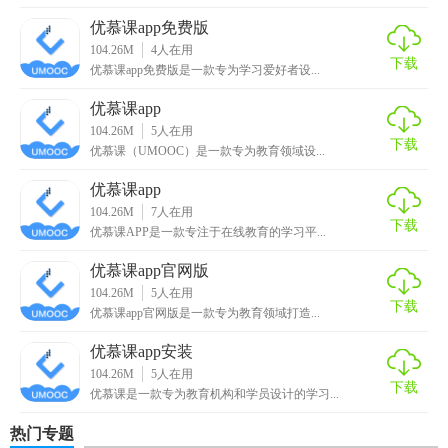
2. 互动讨论区：用户可以在讨论区与其他学习者交流心得，
优慕课app免费版
分享学习经验。
104.26M
4
人在用
下载
优慕课app免费版是一款专为学习爱好者设...
3. 考试测评系统：提供多种类型的考试测评，包括在线测
优慕课app
试、作业提交等。
104.26M
5
人在用
下载
优慕课（UMOOC）是一款专为教育领域设...
【优慕课app最新版玩法】
优慕课app
1. 注册登录：用户需要先注册并登录账号，才能使用软件的
104.26M
7
人在用
所有功能。
下载
优慕课APP是一款专注于在线教育的学习平...
2. 选择课程：根据需求选择感兴趣的课程进行学习。
优慕课app官网版
104.26M
5
人在用
下载
3. 参与讨论：在互动讨论区发表自己的观点，参与话题讨
优慕课app官网版是一款专为教育领域打造...
论。
优慕课app安装
4. 完成测试：参加在线测试或提交作业，以检验学习效果。
104.26M
5
人在用
下载
优慕课是一款专为教育机构和学员设计的学习...
5. 查看进度：随时查看自己的学习进度和成绩。
热门专题