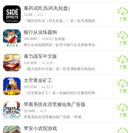
毒药试吃员(药丸轮盘)
512M
v1.1
下载
《毒药试吃员（药丸轮盘）》是一款充满挑战...
银行从业练题狗
106.88M
v3.6.0.2 安卓版
下载
银行从业练题狗是一款专为银行从业资格考试...
暴力战车中文版
110.36M
v1.12.0
下载
《暴力战车中文版》是一款充满刺激与热血的...
太空黄金矿工
101.01M
v1.12.2
下载
《太空黄金矿工》是一款融合科幻元素的经典...
带着系统在洪荒修仙免广告版
29.94M
v1.5
下载
带着系统在洪荒修仙免广告版 《带着...
苹安小农院游戏