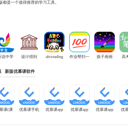
生版都是一个值得推荐的学习工具。
听说中学
设计得到
abcreading
作业帮扫一
孩子画画
高
App
app
官方版
扫答题App
app
版
新版优慕课软件
慕课(课
优慕课手机
优慕课app
优慕课app
优慕课app
优慕
程伴侣)
端app
官网版
手机版
安装
免