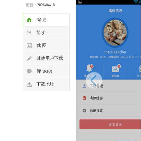
更新：
2026-04-18
综 述
简 介
截 图
其他用户下载
评 论(0)
下载地址