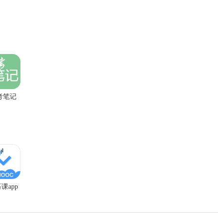
考笔记
app
课app
费版