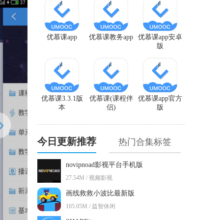
优慕课app
优慕课教务app
优慕课app安卓
版
优慕课3.3.1版
优慕课(课程伴
优慕课app官方
本
侣)
版
今日更新推荐
热门合集标签
novipnoad影视平台手机版
27.54M / 视频影视
画线救救小波比最新版
105.05M / 益智休闲