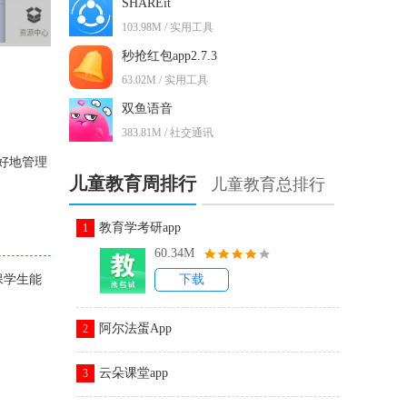
SHAREit
103.98M / 实用工具
秒抢红包app2.7.3
63.02M / 实用工具
双鱼语音
383.81M / 社交通讯
好地管理
儿童教育周排行
儿童教育总排行
教育学考研app
1
60.34M
保学生能
下载
阿尔法蛋App
2
云朵课堂app
3