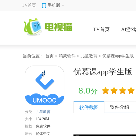
TV首页
手机版
TV首页
AI游
当前位置：
首页
>
鸿蒙软件
>
儿童教育
> 优慕课app学生版
优慕课app学生版
8.0
分
软件介绍
软件截图
分类：
儿童教育
大小：
104.26M
授权：
免费软件
语言：
简体中文