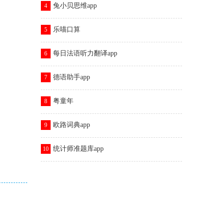
兔小贝思维app
4
乐喵口算
5
每日法语听力翻译app
6
德语助手app
7
粤童年
8
欧路词典app
9
统计师准题库app
10