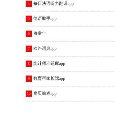
每日法语听力翻译app
4
德语助手app
5
粤童年
6
欧路词典app
7
统计师准题库app
8
数育帮家长端app
9
扇贝编程app
10