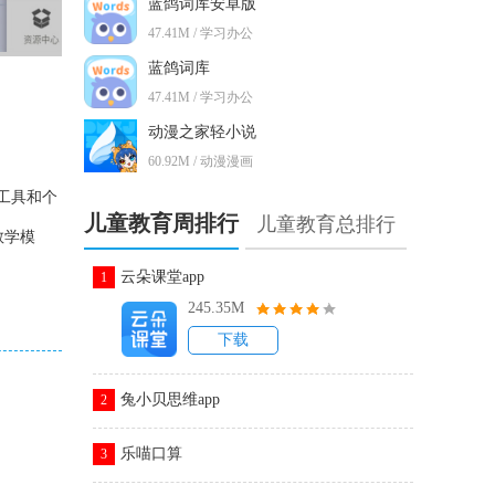
蓝鸽词库安卓版
47.41M / 学习办公
蓝鸽词库
47.41M / 学习办公
动漫之家轻小说
60.92M / 动漫漫画
工具和个
儿童教育周排行
儿童教育总排行
教学模
云朵课堂app
1
245.35M
下载
兔小贝思维app
2
乐喵口算
3