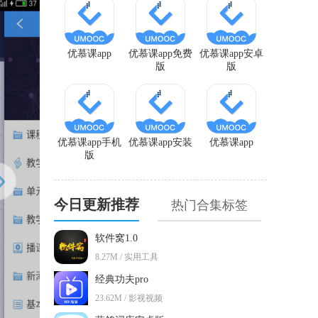
优慕课app
优慕课app免费
优慕课app安卓
版
版
优慕课app手机
优慕课app安装
优慕课app
版
今日更新推荐
热门合集标签
软件窝1.0
8.27M / 实用工具
经典功夫pro
23.62M / 影视视频