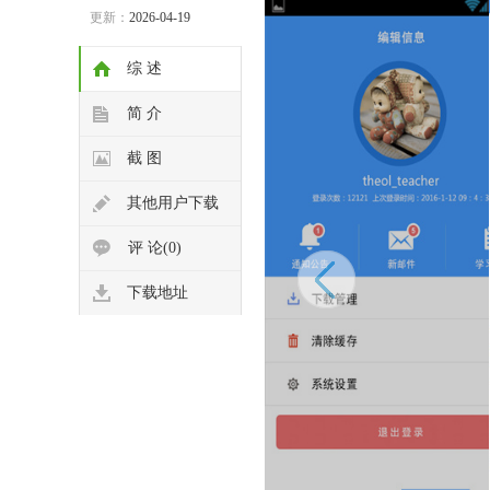
更新：
2026-04-19
综 述
简 介
截 图
其他用户下载
评 论(0)
下载地址