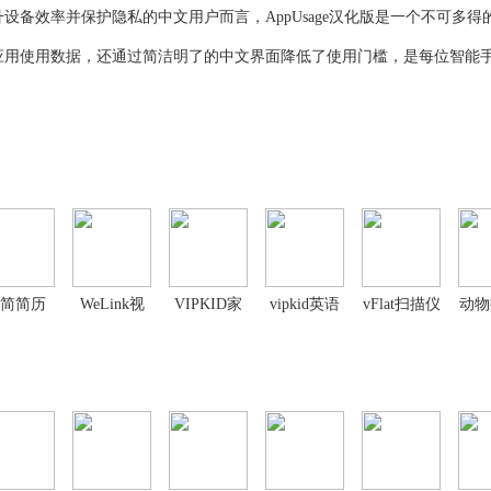
设备效率并保护隐私的中文用户而言，AppUsage汉化版是一个不可多得
应用使用数据，还通过简洁明了的中文界面降低了使用门槛，是每位智能
简简历
WeLink视
VIPKID家
vipkid英语
vFlat扫描仪
动物
app
频会议app
长端
app
治员