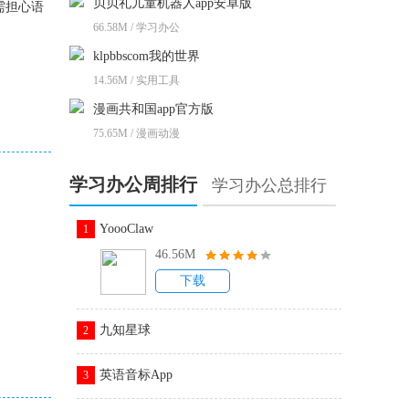
贝贝礼儿童机器人app安卓版
需担心语
66.58M / 学习办公
klpbbscom我的世界
14.56M / 实用工具
漫画共和国app官方版
75.65M / 漫画动漫
学习办公周排行
学习办公总排行
YoooClaw
1
46.56M
下载
九知星球
2
英语音标App
3