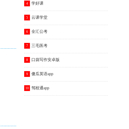
学好课
4
云课学堂
5
全汇公考
6
三毛医考
7
口袋写作安卓版
8
傻瓜英语app
9
驾校通app
10