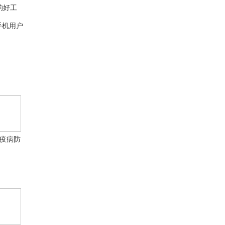
的好工
手机用户
疫病防
题库大
全