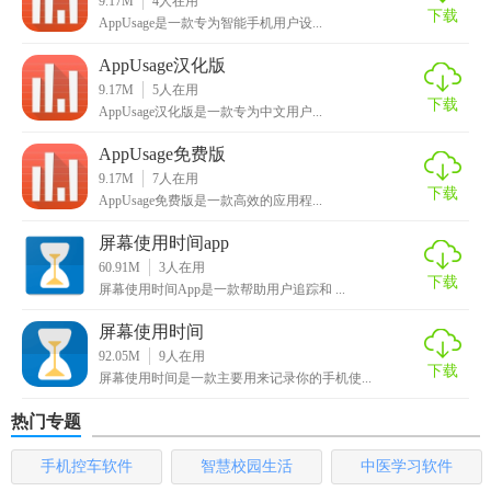
9.17M
4
人在用
【AppUsage官方版内容】
下载
AppUsage是一款专为智能手机用户设...
1. 详细的应用列表：列出所有已安装应用及其资源消耗情
AppUsage汉化版
9.17M
5
人在用
况。
下载
AppUsage汉化版是一款专为中文用户...
2. 图表展示：以柱状图、饼图等形式展示资源消耗数据。
AppUsage免费版
9.17M
7
人在用
3. 设置选项：允许用户自定义监控频率、通知偏好等。
下载
AppUsage免费版是一款高效的应用程...
4. 报告生成：生成详细的资源使用报告，供用户参考或分
屏幕使用时间app
享。
60.91M
3
人在用
下载
屏幕使用时间App是一款帮助用户追踪和 ...
【AppUsage官方版优势】
屏幕使用时间
1. 全面监控：覆盖所有关键资源，确保用户能够全面了解设
92.05M
9
人在用
下载
备性能状况。
屏幕使用时间是一款主要用来记录你的手机使...
热门专题
2. 直观展示：通过图表和列表结合的方式，使数据易于理解
和分析。
手机控车软件
智慧校园生活
中医学习软件