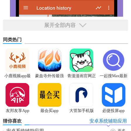
展开全部内容
同类热门
小鹿视频app最
豪血寺外传最强
青漫漫画官网正
一起搜Max最新
新版
传说无限血版
版
版
友邦友享App
最会买app
大管加手机版
必捷投屏app
猜你喜欢
安卓系统辅助应用
安卓系统辅助应用
更多