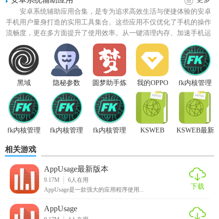
安卓系统辅助应用合集，是专为追求高效生活与便捷体验的安卓
手机用户量身打造的实用工具集合。这些应用不仅优化了手机的操作
流畅度，更在多方面提升了使用效率。从一键清理内存、加速手机运
【AppUsage官方版功能】
行，到智能管理电量、延长...
1. 实时资源监控：提供CPU、内存、电池和网络使用情况的
实时数据，帮助用户了解当前系统状态。
黑域
隐秘参数
圆梦助手炼
我的OPPO
fk内核管理
妖模拟器
手机
器汉化版
2. 历史数据分析：记录并展示过去一周内各应用资源使用的
详细数据，便于用户进行长期趋势分析。
3. 应用排行：根据资源消耗对应用进行排名，帮助用户快速
fk内核管理
fk内核管理
fk内核管理
KSWEB
KSWEB最新
定位高资源占用者。
器app官方
器正版
器免费版本
版
相关游戏
4. 通知和警告：当检测到异常的资源消耗时，发送通知提醒
AppUsage最新版本
用户。
9.17M
6
人在用
下载
AppUsage是一款强大的应用程序使用...
5. 一键优化：提供一键关闭或重启应用的功能，以释放资源
并改善性能。
AppUsage