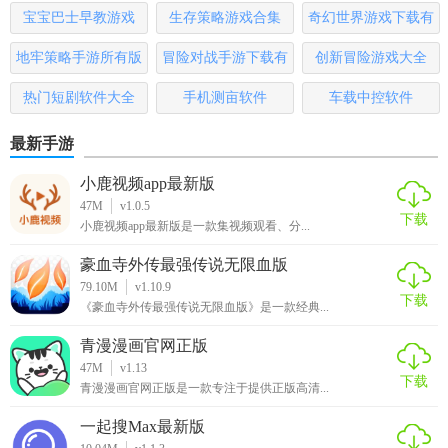
3. 实时反馈：提供实时资源消耗信息，帮助用户及时发现问
宝宝巴士早教游戏
生存策略游戏合集
奇幻世界游戏下载有
题并采取措施。
哪些
地牢策略手游所有版
冒险对战手游下载有
创新冒险游戏大全
4. 操作简便：界面简洁明了，操作直观易懂，适合各年龄层
本
哪些
用户。
热门短剧软件大全
手机测亩软件
车载中控软件
【AppUsage官方版点评】
最新手游
小鹿视频app最新版
AppUsage官方版是一款功能强大且易于使用的性能监控工
47M
v1.0.5
具。它不仅能够为用户提供详尽的资源消耗数据，还能够帮
下载
小鹿视频app最新版是一款集视频观看、分...
助用户识别并解决性能问题。无论是普通用户还是开发者，
都能从中受益。如果你希望更好地了解和管理你的Android设
豪血寺外传最强传说无限血版
备性能，AppUsage官方版绝对是一个值得尝试的选择。
79.10M
v1.10.9
下载
《豪血寺外传最强传说无限血版》是一款经典...
青漫漫画官网正版
47M
v1.13
下载
青漫漫画官网正版是一款专注于提供正版高清...
一起搜Max最新版