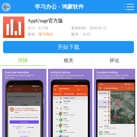
学习办公
·
鸿蒙软件
首页
首页
游戏
软件
游戏
鸿蒙
鸿蒙
软件
专题
鸿蒙游戏
鸿蒙软件
专题
AppUsage官方版
大小：9.17M
更新时间：2026-05-15
游戏
软件
类别：
学习办公
版本：v6.07
开始下载
详情
相关
评论