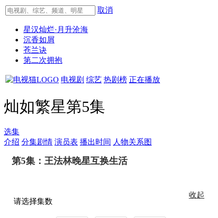
取消
星汉灿烂·月升沧海
沉香如屑
苍兰诀
第二次拥抱
电视剧
综艺
热剧榜
正在播放
灿如繁星第5集
选集
介绍
分集剧情
演员表
播出时间
人物关系图
第5集：王法林晚星互换生活
收起
请选择集数