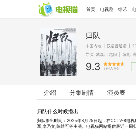
首页
电视剧
综艺
归队
中国内地
|
汉语普通话
|
2
导演:
臧溪川
赵阳
|
编剧:
9.3
294人评分
介绍
分集剧情
演员表
归队什么时候播出
归队播出时间：2025年8月25日起，在CCTV-8电
军,李乃文,陈靖可等主演。电视猫网站提供最近一周