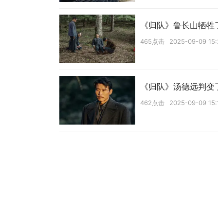
《归队》鲁长山牺牲
465点击
2025-09-09 15:
《归队》汤德远判变
462点击
2025-09-09 15: