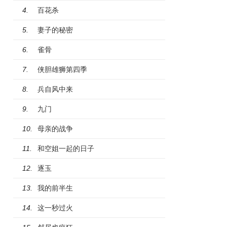
百花杀
4.
妻子的秘密
5.
雀骨
6.
侠胆雄狮第四季
7.
兵自风中来
8.
九门
9.
母亲的战争
10.
和空姐一起的日子
11.
逐玉
12.
我的前半生
13.
这一秒过火
14.