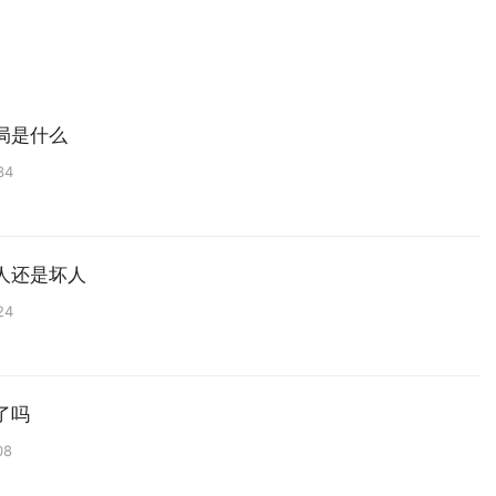
局是什么
34
人还是坏人
24
了吗
08