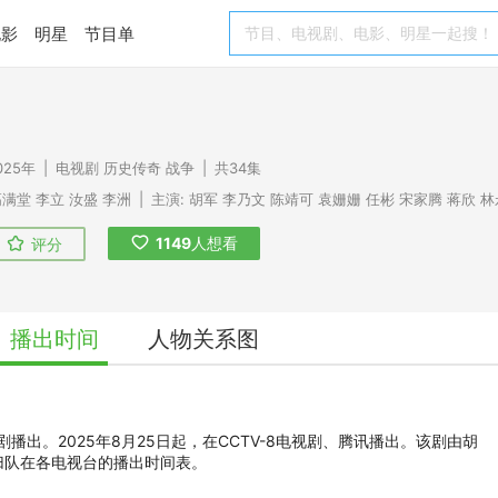
电影
明星
节目单
025年
|
电视剧
历史传奇
战争
|
共34集
高满堂
李立
汝盛
李洲
|
主演:
胡军
李乃文
陈靖可
袁姗姗
任彬
宋家腾
蒋欣
林
1149
人想看
评分
播出时间
人物关系图
视剧播出。2025年8月25日起，在CCTV-8电视剧、腾讯播出。该剧由胡
归队在各电视台的播出时间表。