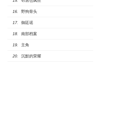
邻居也疯狂
15.
野狗骨头
16.
御廷谣
17.
南部档案
18.
主角
19.
沉默的荣耀
20.