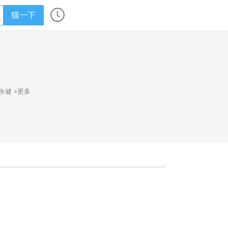
猫一下
永健
»更多