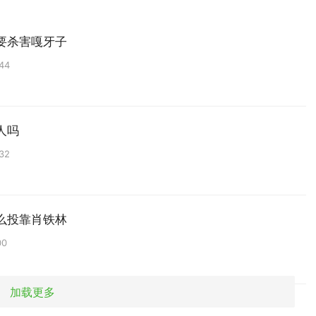
要杀害嘎牙子
44
人吗
32
么投靠肖铁林
00
加载更多