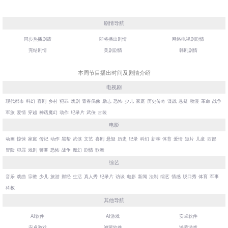
剧情导航
同步热播剧请
即将播出剧情
网络电视剧剧情
完结剧情
美剧剧情
韩剧剧情
本周节目播出时间及剧情介绍
电视剧
现代都市
科幻
喜剧
乡村
犯罪
戏剧
青春偶像
励志
恐怖
少儿
家庭
历史传奇
谍战
悬疑
动漫
革命
战争
军旅
爱情
穿越
神话魔幻
动作
纪录片
武侠
古装
电影
动画
惊悚
家庭
传记
动作
黑帮
武侠
文艺
喜剧
悬疑
历史
纪录
科幻
新聊
体育
爱情
短片
儿童
西部
冒险
犯罪
戏剧
警匪
恐怖
战争
魔幻
剧情
歌舞
综艺
音乐
戏曲
宗教
少儿
旅游
财经
生活
真人秀
纪录片
访谈
电影
新闻
法制
综艺
情感
脱口秀
体育
军事
科教
其他导航
AI软件
AI游戏
安卓软件
安卓游戏
鸿蒙软件
鸿蒙游戏