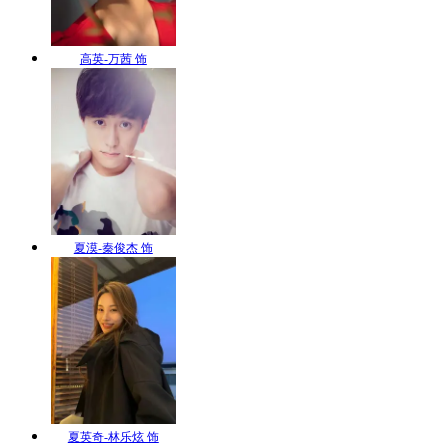
高英-万茜 饰
夏漠-秦俊杰 饰
夏英奇-林乐炫 饰