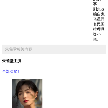
事……
剧集改
编自鬼
马星同
名民国
推理悬
疑小
说。
朱雀堂相关内容
朱雀堂主演
全部演员》