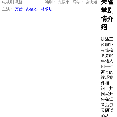
朱雀
电视剧
悬疑
编剧： 龙振宇
导演： 谢忠道
堂剧
主演：
万茜
秦俊杰
林乐炫
情介
绍
讲述三
位职业
与性格
迥异的
年轻人
因一件
离奇的
连环案
件相
识，共
同揭开
朱雀堂
背后惊
天阴谋
的故