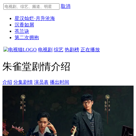
取消
星汉灿烂·月升沧海
沉香如屑
苍兰诀
第二次拥抱
电视剧
综艺
热剧榜
正在播放
朱雀堂剧情介绍
介绍
分集剧情
演员表
播出时间