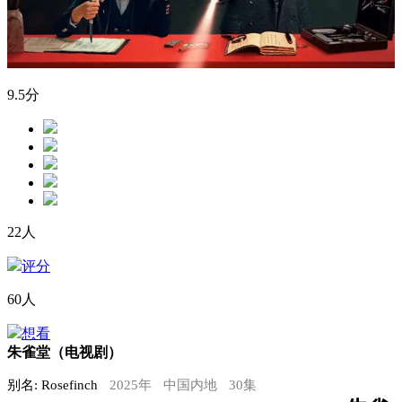
9.5
分
22人
评分
60人
想看
朱雀堂（电视剧）
别名: Rosefinch
2025年
中国内地
30集