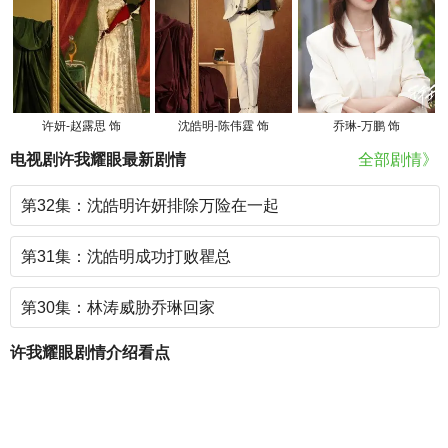
许妍-赵露思 饰
沈皓明-陈伟霆 饰
乔琳-万鹏 饰
电视剧许我耀眼最新剧情
全部剧情》
第32集：沈皓明许妍排除万险在一起
第31集：沈皓明成功打败瞿总
第30集：林涛威胁乔琳回家
许我耀眼剧情介绍看点