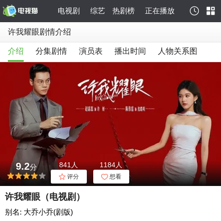
电视剧
综艺
热剧榜
正在播放
许我耀眼剧情介绍
介绍
分集剧情
演员表
播出时间
人物关系图
9.2
841人
1184人
分
评分
想看
许我耀眼（电视剧）
别名: 大乔小乔(剧版)