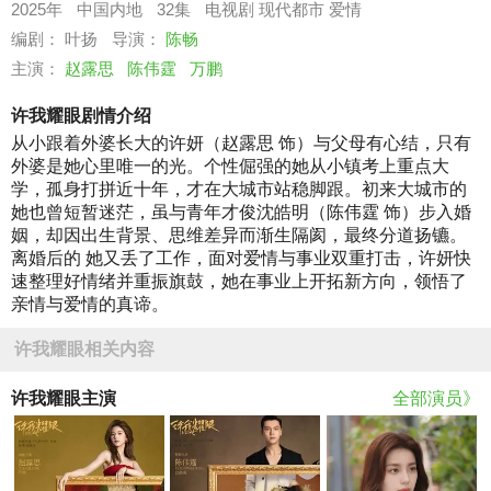
2025年
中国内地
32集
电视剧
现代都市
爱情
编剧： 叶扬
导演：
陈畅
主演：
赵露思
陈伟霆
万鹏
许我耀眼剧情介绍
从小跟着外婆长大的许妍（赵露思 饰）与父母有心结，只有
外婆是她心里唯一的光。个性倔强的她从小镇考上重点大
学，孤身打拼近十年，才在大城市站稳脚跟。初来大城市的
她也曾短暂迷茫，虽与青年才俊沈皓明（陈伟霆 饰）步入婚
姻，却因出生背景、思维差异而渐生隔阂，最终分道扬镳。
离婚后的 她又丢了工作，面对爱情与事业双重打击，许妍快
速整理好情绪并重振旗鼓，她在事业上开拓新方向，领悟了
亲情与爱情的真谛。
许我耀眼相关内容
许我耀眼主演
全部演员》