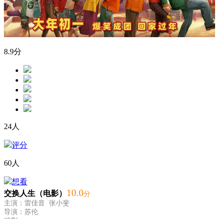
8.9
分
24人
评分
60人
想看
10
.0
交换人生（电影）
分
主演：雷佳音 张小斐
导演：苏伦