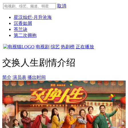
取消
星汉灿烂·月升沧海
沉香如屑
苍兰诀
第二次拥抱
电视剧
综艺
热剧榜
正在播放
交换人生剧情介绍
简介
演员表
播出时间