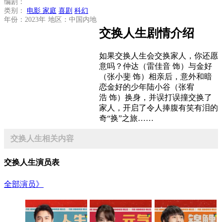
编剧：
类别：
电影
家庭
喜剧
科幻
年份：2023年
地区：中国内地
交换人生剧情介绍
如果交换人生会交换家人，你还愿
意吗？仲达（雷佳音 饰）与金好
（张小斐 饰）相亲后，意外和暗
恋金好的少年陆小谷（张宥
浩 饰）换身，并误打误撞交换了
家人，开启了令人捧腹有笑有泪的
奇“换”之旅……
交换人生相关内容
交换人生演员表
全部演员》