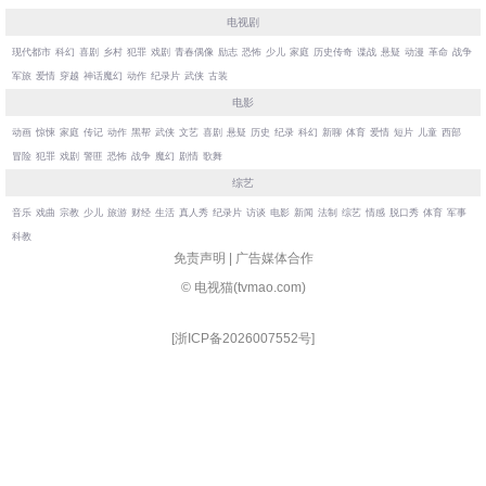
电视剧
现代都市
科幻
喜剧
乡村
犯罪
戏剧
青春偶像
励志
恐怖
少儿
家庭
历史传奇
谍战
悬疑
动漫
革命
战争
军旅
爱情
穿越
神话魔幻
动作
纪录片
武侠
古装
电影
动画
惊悚
家庭
传记
动作
黑帮
武侠
文艺
喜剧
悬疑
历史
纪录
科幻
新聊
体育
爱情
短片
儿童
西部
冒险
犯罪
戏剧
警匪
恐怖
战争
魔幻
剧情
歌舞
综艺
音乐
戏曲
宗教
少儿
旅游
财经
生活
真人秀
纪录片
访谈
电影
新闻
法制
综艺
情感
脱口秀
体育
军事
科教
免责声明
|
广告媒体合作
©
电视猫
(tvmao.com)
[
浙ICP备2026007552号
]