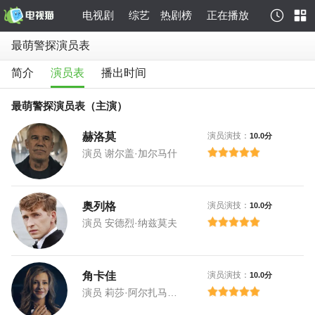
电视剧
综艺
热剧榜
正在播放
最萌警探演员表
简介
演员表
播出时间
最萌警探演员表（主演）
赫洛莫
演员演技：
10.0分
演员 谢尔盖·加尔马什
奥列格
演员演技：
10.0分
演员 安德烈·纳兹莫夫
角卡佳
演员演技：
10.0分
演员 莉莎·阿尔扎马索娃