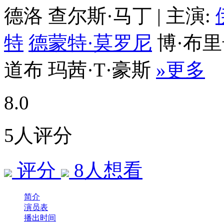
德洛
查尔斯·马丁
|
主演:
特
德蒙特·莫罗尼
博·布
道布
玛茜·T·豪斯
»更多
8.0
5人评分
评分
8
人想看
简介
演员表
播出时间