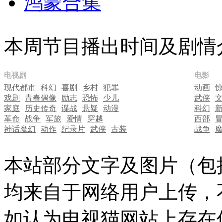
鸿蒙合集
本周节目播出时间及剧情
电视剧
电影
现代都市
科幻
喜剧
乡村
犯罪
动画
戏剧
青春偶像
励志
恐怖
少儿
武侠
家庭
历史传奇
谍战
悬疑
动漫
科幻
革命
战争
军旅
爱情
穿越
西部
神话魔幻
动作
纪录片
武侠
古装
战争
本站部分文字及图片（包
均来自于网络用户上传，
如认为电视猫网站上存在