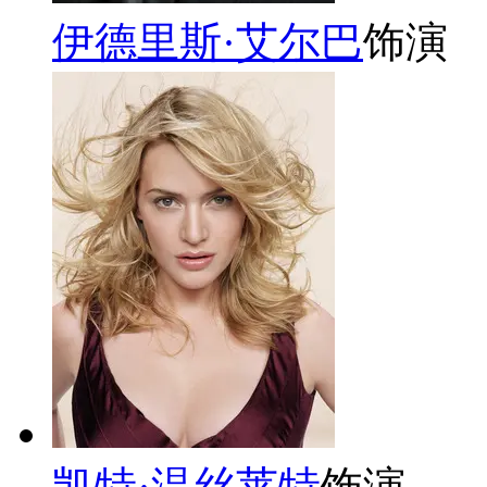
伊德里斯·艾尔巴
饰演
凯特·温丝莱特
饰演