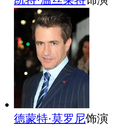
德蒙特·莫罗尼
饰演