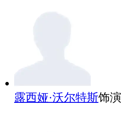
露西娅·沃尔特斯
饰演