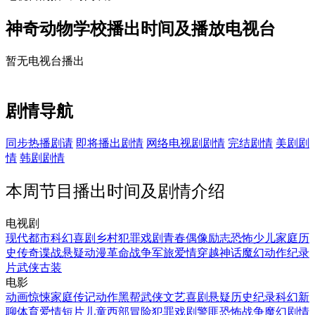
神奇动物学校播出时间及播放电视台
暂无电视台播出
剧情导航
同步热播剧请
即将播出剧情
网络电视剧剧情
完结剧情
美剧剧
情
韩剧剧情
本周节目播出时间及剧情介绍
电视剧
现代都市
科幻
喜剧
乡村
犯罪
戏剧
青春偶像
励志
恐怖
少儿
家庭
历
史传奇
谍战
悬疑
动漫
革命
战争
军旅
爱情
穿越
神话魔幻
动作
纪录
片
武侠
古装
电影
动画
惊悚
家庭
传记
动作
黑帮
武侠
文艺
喜剧
悬疑
历史
纪录
科幻
新
聊
体育
爱情
短片
儿童
西部
冒险
犯罪
戏剧
警匪
恐怖
战争
魔幻
剧情