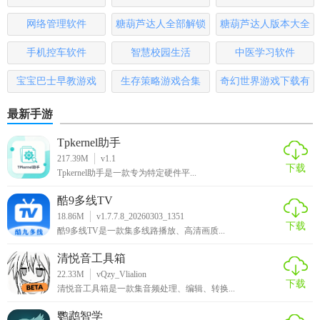
大全
排行榜
网络管理软件
糖葫芦达人全部解锁
糖葫芦达人版本大全
2.享受不同的健康服务信息，及时在线查询各类服务。
版
手机控车软件
智慧校园生活
中医学习软件
3.用户将更高效地查看最全面的健康信息，更快地了解最全面
的健康服务。
宝宝巴士早教游戏
生存策略游戏合集
奇幻世界游戏下载有
哪些
最新手游
Tpkernel助手
217.39M
v1.1
下载
Tpkernel助手是一款专为特定硬件平...
酷9多线TV
18.86M
v1.7.7.8_20260303_1351
下载
酷9多线TV是一款集多线路播放、高清画质...
清悦音工具箱
22.33M
vQzy_Vlialion
下载
清悦音工具箱是一款集音频处理、编辑、转换...
鹦鹉智学