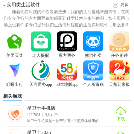
实用类生活软件
更多
随着现在科技的不断发展进步，我们的生活也越来越方便，在我
们衣食住行的方方面面都能感受到科学技术带来的便利，如今应用市
场上也有许多专门提升我们生活便利程度的生活实用软件，那么非常
实用的软件可以为我们的生...
美团买菜
老人提醒
票方票务
熊猫外卖
任务闹钟
【星卫士最新版特色】
叮嗒出行
天府通办app
58本地版app
个人所得税
天鹅到家极
手机app
速版app
【设备管理】
相关游戏
在APP端对设备进行管理，开启消息通知、来电提醒、
闹钟
、
星卫士手机版
天气等设置
122.70M
3
人在用
下载
星卫士手机版是一款帮助用户关照身体健康的...
【丰富表盘】
星卫士2026