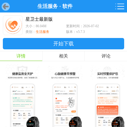
生活服务
·
软件
首页
首页
游戏
软件
游戏
鸿蒙
鸿蒙
软件
专题
鸿蒙游戏
鸿蒙软件
专题
星卫士最新版
大小：86.04M
更新时间：2026-07-02
游戏
软件
类别：
生活服务
版本：v5.7.3
开始下载
详情
相关
评论