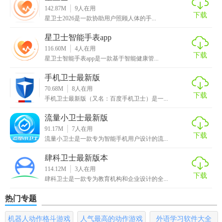
海量的表盘可供
选择
，跟随自己的心情选择喜欢的表盘同步
142.87M
9
人在用
下载
至手表
星卫士2026是一款协助用户照顾人体的手...
【
记录
健康数据】
星卫士智能手表app
116.60M
4
人在用
下载
记录步数
、消耗、心率、睡眠、血氧饱和度、经期跟踪等数
星卫士智能手表app是一款基于智能健康管...
据，来关注自身健康
手机卫士最新版
70.68M
8
人在用
【星卫士最新版亮点】
下载
手机卫士最新版（又名：百度手机卫士）是一...
1.健康记录、既往病史、医疗案例和检查报告
流量小卫士最新版
91.17M
7
人在用
2.健康监测、健康需求分析、健康咨询和访谈、制定体检计
下载
流量小卫士是一款专为智能手机用户设计的流...
划。
肆科卫士最新版本
3.健康评估、危险因素识别、健康风险评估和健康趋势分析。
114.12M
3
人在用
下载
肆科卫士是一款专为教育机构和企业设计的全...
【星卫士最新版优势】
热门专题
1.实时获取最全面的健康服务，及时在线获取最全面的健康信
机器人动作格斗游戏
人气最高的动作游戏
外语学习软件大全
息。