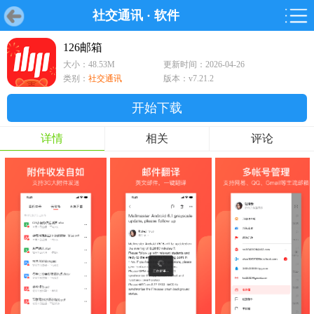
社交通讯
·
软件
首页
首页
游戏
软件
游戏
鸿蒙
鸿蒙
软件
专题
鸿蒙游戏
鸿蒙软件
专题
126邮箱
大小：48.53M
更新时间：2026-04-26
游戏
软件
类别：
社交通讯
版本：v7.21.2
开始下载
详情
相关
评论