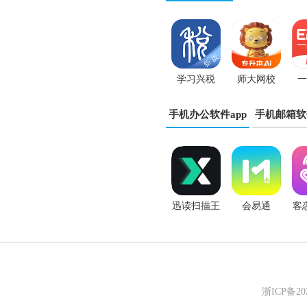
学习兴税
师大网校
一
app
app
手机办公软件app
手机邮箱软
迅读扫描王
会易通
客
浙ICP备2