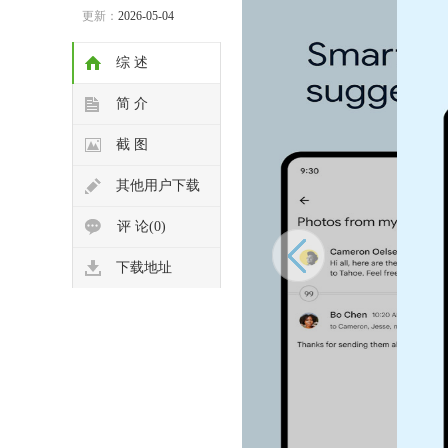
更新：
2026-05-04
综 述
简 介
截 图
其他用户下载
评 论(0)
下载地址