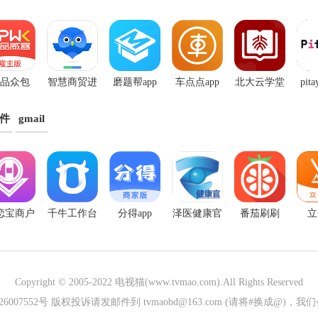
品众包
智慧商贸进
磨题帮app
车点点app
北大云学堂
pit
app
销存免费版
果
件
gmail
恋宝商户
千牛工作台
分得app
泽医健康官
番茄刷刷
立
版app
手机版
app
Copyright © 2005-2022
电视猫(www.tvmao.com)
.All Rights Reserved
026007552号 版权投诉请发邮件到 tvmaobd@163.com (请将#换成@)，