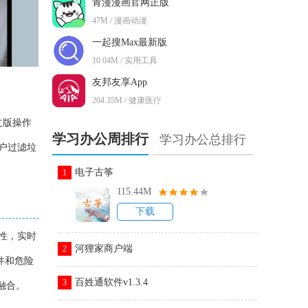
青漫漫画官网正版
47M / 漫画动漫
一起搜Max最新版
10.04M / 实用工具
友邦友享App
204.35M / 健康医疗
中文版操作
学习办公周排行
学习办公总排行
用户过滤垃
电子古筝
1
115.44M
下载
性，实时
河狸家商户端
2
件和危险
百姓通软件v1.3.4
3
t融合。