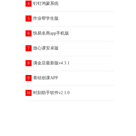
钉钉鸿蒙系统
4
作业帮学生版
5
快易名商app手机版
6
放心课安卓版
7
满金店最新版v4.3.1
8
青桔创课APP
9
时刻助手软件v2.1.0
10