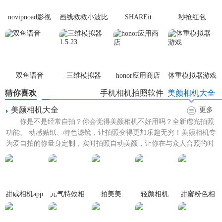
【极光相机亮点分析】
novipnoad影视
画线救救小波比
SHAREit
秒抢红包
1、可以很简单拍摄出你喜欢的照片，拥有的拍摄模式都可以
平台手机版
最新版
app2.7.3
根据用户的需求来
选择
。
2、各种风格的特效让大家可以随意的进行选择，添加制作特
效
图片
十分快捷。
双鱼语音
三维模拟器
honor应用商店
体重模拟器游戏
1.5.23
3、可以把照片上传到别的智能设备上去，平台拥有视频拍摄
猜你喜欢
手机相机拍照软件
美颜相机大全
和照片拍摄多种模式。
美颜相机大全
更多
你是不是经常自拍？你会觉得美颜相机不好用吗？全新虑光拍照
【极光相机内容】
功能、 动感贴纸、特色滤镜，让拍照变得更加乐趣无穷！美颜相机专
为爱自拍的你量身定制，实时拍照自动美颜，让你在与众人合照的时
1、使用AI照片修复技术，通过增强、清晰、补色让面部表情
候可以脱颖而出，你也可...
高清修复，让老照片焕然一新。
2、帮你解决照片模糊、像素率极低的难题，实现图片高清放
大、图片极致放大，让头像的照片更加清晰。
甜咸相机app
元气特效相
拍美美
轻颜相机
甜蜜粉色相
机
机
3、对黑白老照片智能上色、自动上色，精准还原成彩色场