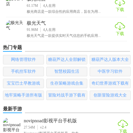
61.17M
4
人在用
下载
极光商店是一款综合性的应用商店，旨在为用...
极光天气
91.96M
4
人在用
下载
极光天气是一款提供实时天气信息的手机应用...
热门专题
网络管理软件
糖葫芦达人全部解锁
糖葫芦达人版本大全
版
手机控车软件
智慧校园生活
中医学习软件
宝宝巴士早教游戏
生存策略游戏合集
奇幻世界游戏下载有
哪些
地牢策略手游所有版
冒险对战手游下载有
创新冒险游戏大全
本
哪些
最新手游
novipnoad影视平台手机版
27.54M
v2.4
下载