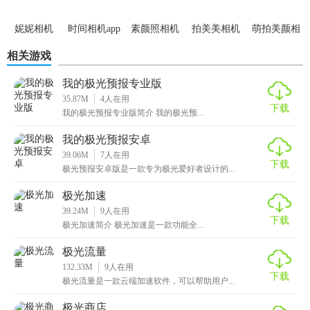
景，达到不同场景的颜色、色彩的高度修复还原。
妮妮相机
时间相机app
素颜照相机
拍美美相机
萌拍美颜相
4、一键将自拍照生成漫画脸，素描脸，定制专属于你的动
app
机
漫、漫画专属形象。
相关游戏
【极光相机使用测评】
我的极光预报专业版
35.87M
4
人在用
下载
1、软件里面中的系统会为用户更新素材和模板，更新速度也
我的极光预报专业版简介 我的极光预...
很快。
我的极光预报安卓
2、在软件中配合这个软件，还可以让你的拍摄过程更加轻松
39.06M
7
人在用
下载
极光预报安卓版是一款专为极光爱好者设计的...
自然。
极光加速
3、软件为了让整个画面的效果更有特色，还可以添加和选择
39.24M
9
人在用
滤镜。
下载
极光加速简介 极光加速是一款功能全...
极光流量
132.33M
9
人在用
下载
极光流量是一款云端加速软件，可以帮助用户...
极光商店