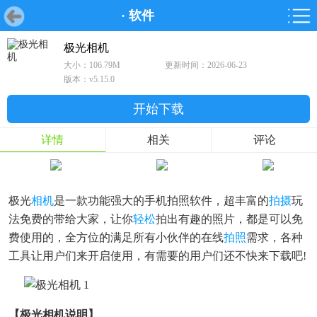
·
软件
首页
首页
游戏
软件
游戏
鸿蒙
鸿蒙
软件
专题
鸿蒙游戏
鸿蒙软件
专题
极光相机
大小：106.79M
更新时间：2026-06-23
游戏
软件
版本：v5.15.0
开始下载
详情
相关
评论
极光
相机
是一款功能强大的手机拍照软件，超丰富的
拍摄
玩
法免费的带给大家，让你
轻松
拍出有趣的照片，都是可以免
费使用的，全方位的满足所有小伙伴的在线
拍照
需求，各种
工具让用户们来开启使用，有需要的用户们还不快来下载吧!
【极光相机说明】