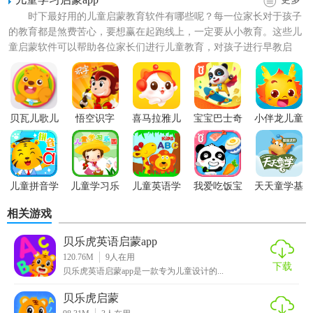
【软件功能介绍】
时下最好用的儿童启蒙教育软件有哪些呢？每一位家长对于孩子
的教育都是煞费苦心，要想赢在起跑线上，一定要从小教育。这些儿
1、学习自然发音，和国际接轨，让孩子早人一步具备拼读能
童启蒙软件可以帮助各位家长们进行儿童教育，对孩子进行早教启
蒙，开发儿童智力，学习更多...
力。
2、字母描红，配合趣味动画，让孩子在玩耍中掌握字母书写
笔画。
贝瓦儿歌儿
悟空识字
喜马拉雅儿
宝宝巴士奇
小伴龙儿童
童早教APP
童
妙屋儿童早
早教
、3律动英文儿歌，启发孩子对英文的兴趣，让孩子快乐“磨
教app
耳朵”。
儿童拼音学
儿童学习乐
儿童英语学
我爱吃饭宝
天天童学基
4、精选英文绘本，激发孩子的英文阅读兴趣。
习app
园
习app
宝巴士
础进阶app
相关游戏
【软件特色】
贝乐虎英语启蒙app
1、丰富的玩法设计APP中的点击字母蛋、字母跟读、单词动
120.76M
9
人在用
画、徽章收集等设计，让孩子在玩耍中不知不觉学习到自然
下载
贝乐虎英语启蒙app是一款专为儿童设计的...
发音的相关知识。
贝乐虎启蒙
2、精美教学卡片纯手绘的精美教学卡片，包含了常见的启蒙