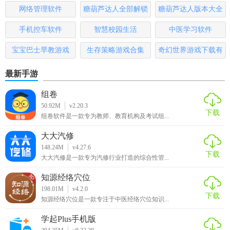
大全
排行榜
网络管理软件
糖葫芦达人全部解锁
糖葫芦达人版本大全
【软件测评】
版
手机控车软件
智慧校园生活
中医学习软件
1、拥有多名外教，可以让用户自己用软件学习正规的英语口
音;
宝宝巴士早教游戏
生存策略游戏合集
奇幻世界游戏下载有
哪些
2、拥有非常漂亮的英语学习板块，软件内容软件可以让孩子
最新手游
更好的学习;
组卷
3、贝乐虎英语启蒙app北美外教母语教学，有很纯正的发
50.92M
v2.20.3
下载
组卷软件是一款专为教师、教育机构及考试组...
音，能很好的沉浸在英文内容中。
大大汽修
【软件优势】
148.24M
v4.27.6
下载
大大汽修是一款专为汽修行业打造的综合性管...
1、可以根据不同的孩子与同龄的孩子进行不同的授课方式，
让孩子慢慢适应;
知源经络穴位
198.01M
v4.2.0
下载
2、根据用户掌握的知识，可以帮助孩子掌握和增强软件中很
知源经络穴位是一款专注于中医经络穴位知识...
多有趣的知识内容;
学起Plus手机版