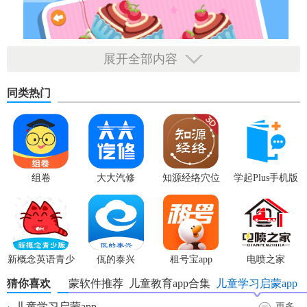
展开全部内容
同类热门
组卷
大大汽修
知源经络穴位
学起Plus手机版
新概念英语青少
佤的泰兴
租号宝app
电喷之家
版
猜你喜欢
英语启蒙软件推荐
儿童教育app合集
儿童学习启蒙app
儿童学习启蒙app
更多