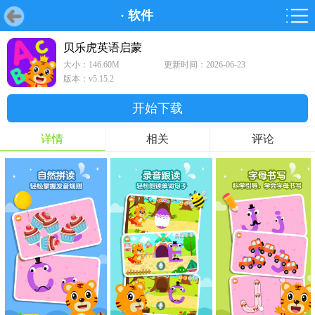
·
软件
首页
首页
游戏
软件
游戏
鸿蒙
鸿蒙
软件
专题
鸿蒙游戏
鸿蒙软件
专题
贝乐虎英语启蒙
大小：146.60M
更新时间：2026-06-23
游戏
软件
版本：v5.15.2
开始下载
详情
相关
评论