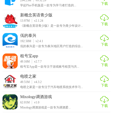
294.25M
v9.32.29
3、是一款边学边玩的软件，可以很好的帮助孩子学习英语内
下载
学起Plus手机版是一款专为学习者打造的...
容;
新概念英语青少版
4、贝乐虎英语启蒙app、有大量的英语学习知识，可以让用
13.97M
v2.1.24
下载
户跟着软件中的外语老师进行学习，让孩子可以好好学习。
《新概念英语青少版》是一款专为青少年设计...
【软件使用方法】
佤的泰兴
192.50M
v2.4.1
下载
1、现在下载软件还能够享受到六一儿童节的优惠哦。
佤的泰兴是一款专为泰兴地区用户打造的综合...
租号宝app
2、在经典童谣里面我们可以看到大量的歌曲。
49.16M
v2.7.7
下载
3、直接点进去便能直接进行播放。
租号宝App是一款专注于游戏账号租赁与共...
电喷之家
4、而你的最近观看也会保存在首页中，方便你下次进行观
49.51M
v4.3.2
看。
下载
电喷之家是一款专注于汽车电喷系统技术学习...
【儿童学英语好处】
Mixology调酒游戏
62.01M
v1.0
1、提升英语记忆力：少儿学英语阶段的孩子，记忆力那是相
下载
Mixology调酒游戏是一款专为调酒爱...
当的好，因为小孩子是无忧无虑的，这个时候，给孩子一些