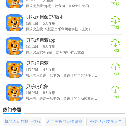
98.31M
3
人在用
下载
贝乐虎启蒙app是一款专为儿童全新打造的...
单词，帮助孩子更好地记住自然拼读的发音规律。
贝乐虎启蒙TV版本
3、趣味描红练习APP中将字母描红和发音练习、趣味动画有
126.45M
5
人在用
效地结合起来，让枯燥的字母书写不再乏味。
下载
贝乐虎启蒙TV版是由乐擎网络科技（上海）...
4、律动英文儿歌我们原创了丰富的律动英文儿歌，营造英文
贝乐虎启蒙app
学习氛围，启发孩子对英文的兴趣。
131.92M
6
人在用
下载
贝乐虎启蒙App是一款专为0-6岁儿童设...
5、精选英文绘本我们特选了适合小朋友阅读的英语启蒙绘
贝乐虎启蒙
本，激发孩子的阅读兴趣、提升理解能力。
113.52M
4
人在用
下载
贝乐虎启蒙是一款专为儿童设计的早教软件，...
【软件亮点】
贝乐虎启蒙
1、认：形象生动的字母设计。
116.06M
8
人在用
下载
贝乐虎启蒙是一款专为儿童设计的互动式教育...
2、说：标准发音跟读，鼓励儿童张口加深阅读记忆。
热门专题
3、写：标准引导字母书写，规范儿童的学习方式。
机器人动作格斗游戏
人气最高的动作游戏
外语学习软件大全
4、练：有趣好玩的练习游戏，提起儿童学习的兴趣。